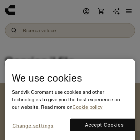
account_circle
shopping_cart
menu
Scarica il file
We use cookies
account_circle
Sandvik Coromant use cookies and other
technologies to give you the best experience on
our website. Read more on
Cookie policy
chevron_right
CREA ACCOUNT
Effettuare ordini, visualizzare i prezzi e verificare la
Accept Cookies
Change settings
disponibilità degli utensili