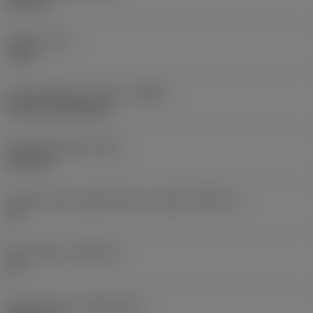
164 mm
Coppia
(TQ)
3 Nm
Code matériau du corps
(BMC)
Steel and aluminium
Peso dell'articolo
(WT)
43,81 kg
Codice misura sede inserto, in pollici
(SSC_N)
18
Sede inserto
(SSC_M)
18
Data di lancio
(ValFrom20)