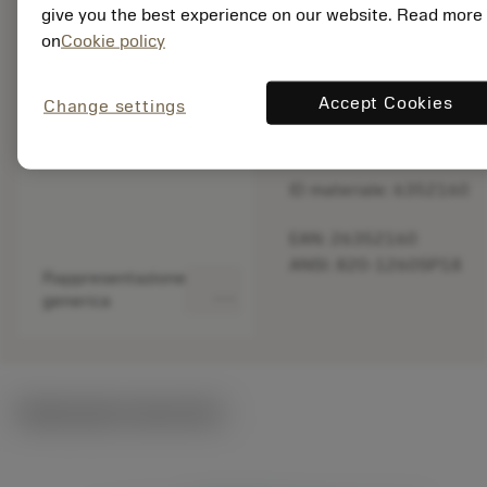
give you the best experience on our website. Read more
Interrotto
on
Cookie policy
Quantità per
Accept Cookies
Change settings
confezione: 1
ISO: 820-1260SP18
ID materiale: 6352160
EAN: 26352160
ANSI: 820-1260SP18
Rappresentazione
deployed_code
Mostra modello 3D
generica
Illustrazioni tecniche