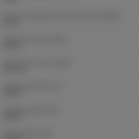
Diametro di collegamento lato macchina
(DCONMS)
40 mm
Diametro del mozzo
(DHUB)
160 mm
Diametro foro circolare
(DBC)
101,6 mm
Lunghezza funzionale
(LF)
218 mm
Lunghezza globale
(OAL)
218 mm
Altezza globale
(OAH)