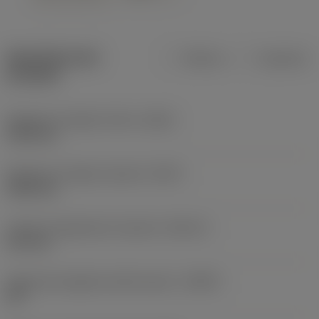
Specifiche dei
Metrica
Imperiale
prodotti
Diametro di taglio minimo
(DCN)
1018 mm
Diametro di taglio massimo
(DCX)
1260 mm
Limite di regolazione massimo
(ADJLX)
121 mm
Angolo del tagliente dell'utensile
(KAPR)
90 °