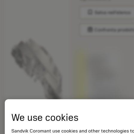
bookmark
Salva nell'elenco
balance
Confronta prodott
Sostituito
da
820-
1260SP18Y
Realizzato
su
ordinazione
Completamente
sostituibile
con il
We use cookies
prodotto
originale.
Sandvik Coromant use cookies and other technologies t