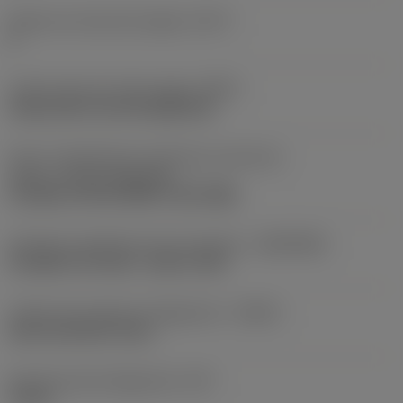
Numero di articoli da taglio
(CICT)
2
Codice del tipo di bloccaggio
(MTP)
clamp with screw through hole
Parte 2 identificativi interfaccia articoli da
taglio
(CUTINT_MASTER)
CoroBore SP18 (SPMT 1810-BM)
Interfaccia adattatore lato macchina
(ADINTMS)
CoroBore XL Arbor -metric: 40X
Codice tipo ingresso refrigerante
(CNSC)
axial concentric entry
Pressione del refrigerante
(CP)
70 bar