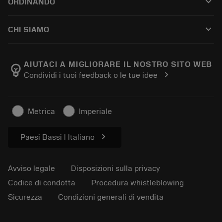
keyboard_arrow_down
ORDINANDO
Ricondizionamento
Tailor Made
Come acquistare
Conoscenza tecnica
Cataloghi
keyboard_arrow_down
CHI SIAMO
Ordina
E-learning
Carriere
Aggiungi al carrello dei resi
Eventi e formazione
Informazioni su Sandvik Coromant
Traccia il tuo ordine
Tool ID
AIUTACI A MIGLIORARE IL NOSTRO SITO WEB
emoji_objects
chevron_right
Condividi i tuoi feedback o le tue idee
Dove siamo
FAQ
Per la stampa
Contatti
Informazioni sulla sicurezza
Metrica
Imperiale
Sostenibilità
chevron_right
Paesi Bassi | Italiano
Avviso legale
Disposizioni sulla privacy
Codice di condotta
Procedura whistleblowing
Sicurezza
Condizioni generali di vendita