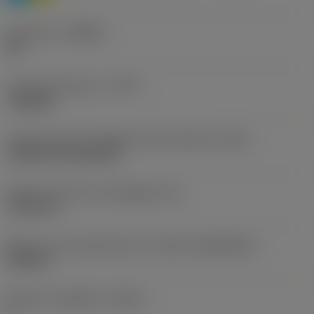
Geometria
(CBMD)
HR
Tipo di operazione
(CTPT)
roughing
Codice tipo di montaggio inserto (metrico)
(IFS)
Cylindrical fixing hole
Diametro del foro di fissaggio
(D1)
7,925 mm
Misura e forma dell'inserto
(CUTINT_SIZESHAPE)
CN1906
Numero di taglienti
(CEDC)
2