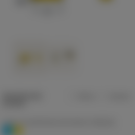
Specifiche dei
Metrica
Imperiale
prodotti
Livello 1 di classificazione del materiale
(TMC1ISO)
P
M