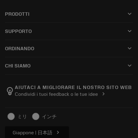
keyboard_arrow_down
PRODOTTI
All tools
keyboard_arrow_down
SUPPORTO
All software
Customer service
Riciclaggio
keyboard_arrow_down
ORDINANDO
Distributors and specialists
Ricondizionamento
How to buy
Guides and tutorials
Tailor Made
keyboard_arrow_down
CHI SIAMO
Order
Calculators and apps
About Sandvik Coromant
Return
Catalogues and handbooks
Manufacturing wellness
Track your order
AIUTACI A MIGLIORARE IL NOSTRO SITO WEB
emoji_objects
chevron_right
Condividi i tuoi feedback o le tue idee
Career
Make a quotation
Sustainable business
Articoli
ミリ
インチ
For press
chevron_right
Giappone | 日本語