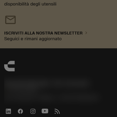
disponibilità degli utensili
mail
chevron_right
ISCRIVITI ALLA NOSTRA NEWSLETTER
Seguici e rimani aggiornato
Sandvik Italia SpA - Div. Coromant
phone
02 94752020
Via A. Raimondi, 13 Milano - P. IVA 00750020158