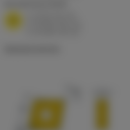
M1.0.Z.AQ
,
Durezza: 200 HB
a
10 mm (2.4 - 13)
p
M
f
0.8 mm/r (0.5 - 1.1)
n
h
0.8 mm/r (0.5 - 1.1)
ex
v
65 m/min (90 - 50)
c
Illustrazioni tecniche