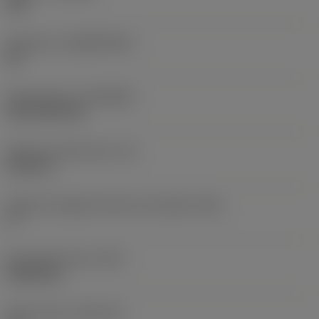
235
Substrato
(SUBSTRATE)
HC
Rivestimento
(COATING)
CVD TiCN+TiN
Spessore dell'inserto
(S)
6,35 mm
Angolo di spoglia inferiore principale
(AN)
0 °
Peso dell'articolo
(WT)
0,0262 kg
Sede inserto
(SSC_M)