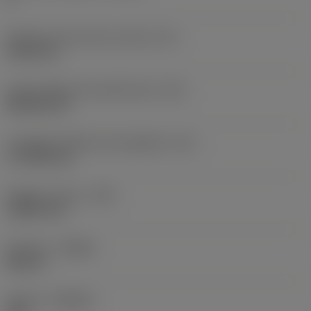
Diametro del cerchio inscritto
(IC)
19,05 mm
Codice della forma dell'inserto
(SC)
Rhombic 80
Lunghezza effettiva del tagliente
(LE)
17,7439 mm
Raggio di punta
(RE)
1,5875 mm
Versione
(HAND)
Neutral
Qualità
(GRADE)