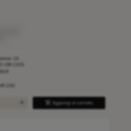
3.70 EUR
ock
zione: 10
02-UM 1105
5824
HR 235
add
shopping_cart
Aggiungi al carrello