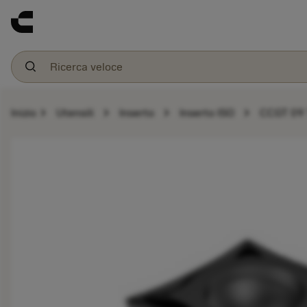
chevron_right
chevron_right
chevron_right
chevron_right
Inizio
Utensili
Inserto
Inserto ISO
CCGT 09