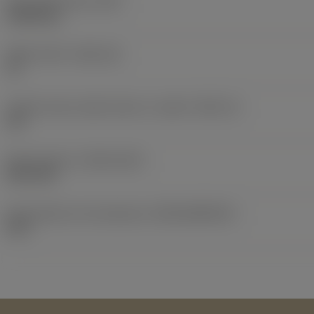
Peso dell'articolo
(WT)
0,0262 kg
Sede inserto
(SSC_M)
19
Codice misura sede inserto, in pollici
(SSC_N)
3/4
Data di lancio
(ValFrom20)
02/11/92
ID pacchetto di introduzione
(RELEASEPACK)
92.3