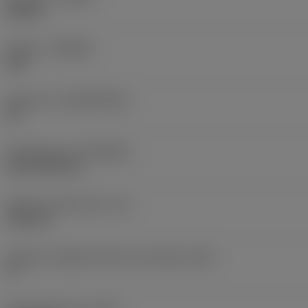
Neutral
Qualità
(GRADE)
235
Substrato
(SUBSTRATE)
HC
Rivestimento
(COATING)
CVD TiCN+TiN
Spessore dell'inserto
(S)
6,35 mm
Angolo di spoglia inferiore principale
(AN)
0 °