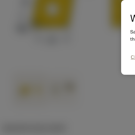
W
Sa
th
C
Specifiche dei prodotti