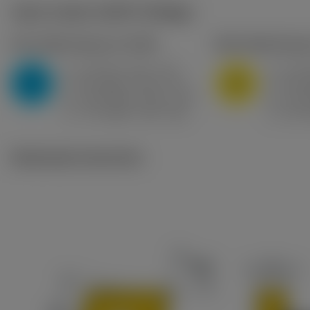
Valori iniziali
(KAPR
95 deg
)
P2.1.Z.AN
,
Durezza: 175 HB
M1.0.Z.AQ
,
Durezz
a
10 mm (2.4 - 13)
a
10 m
p
p
P
M
f
0.8 mm/r (0.5 - 1.1)
f
0.8 m
n
n
h
0.8 mm/r (0.5 - 1.1)
h
0.8
ex
ex
v
75 m/min (95 - 60)
v
65 m
c
c
Illustrazioni tecniche