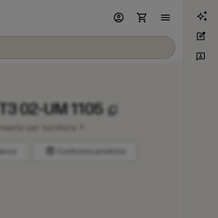
account_circle
shopping_cart
menu
edit_square
3p
T3 02-UM 1105
content_copy
chevron_right
nserto per tornitura
balance
lenco
Confronta prodotto