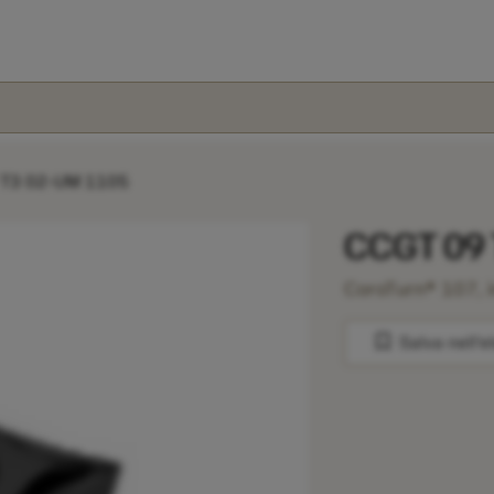
 T3 02-UM 1105
CCGT 09 
CoroTurn® 107, i
bookmark
Salva nell'e