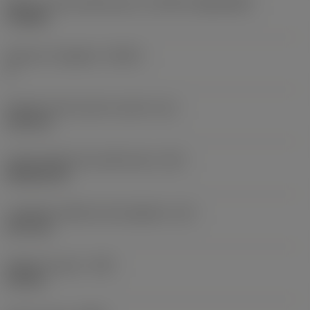
Misura e forma dell'inserto
(CUTINT_SIZESHAPE)
CC0602
Numero di taglienti
(CEDC)
2
Diametro del cerchio inscritto
(IC)
6,35 mm
Codice della forma dell'inserto
(SC)
Rhombic 80
Lunghezza effettiva del tagliente
(LE)
2,57 mm
Raggio di punta
(RE)
0,4 mm