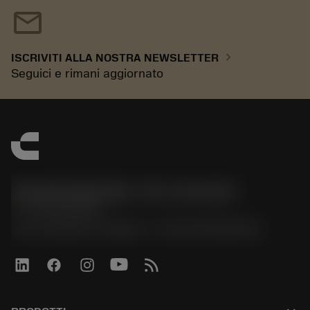
mail
chevron_right
ISCRIVITI ALLA NOSTRA NEWSLETTER
Seguici e rimani aggiornato
Sandvik Italia SpA - Div. Coromant
phone
02 94752020
Via A. Raimondi, 13 Milano - P. IVA 00750020158