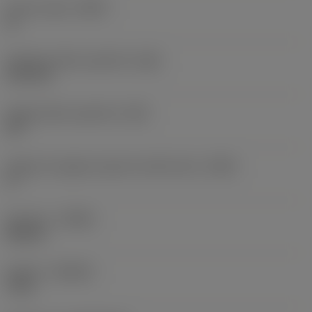
Inserto wiper
(WEP)
Sì
Ampiezza della superficie
(BN)
0,15 mm
Angolo della superficie
(GB)
20 °
Angolo di spoglia superiore dell'inserto
(GAN)
0 °
Versione
(HAND)
Neutral
Qualità
(GRADE)
7115