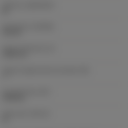
Substrato
(SUBSTRATE)
BC
Rivestimento
(COATING)
PVD TiN
Spessore dell'inserto
(S)
2,3813 mm
Angolo di spoglia inferiore principale
(AN)
7 °
Peso dell'articolo
(WT)
0,0004 kg
Sede inserto
(SSC_M)
06