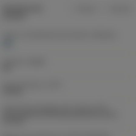
Specifiche dei
Metrica
Imperiale
prodotti
Livello 1 di classificazione del materiale
(TMC1ISO)
H
Geometria
(CBMD)
WG
Tipo di operazione
(CTPT)
finishing
Codice tipo di montaggio inserto (metrico)
(IFS)
Partly cylindrical, 40-60 deg countersink on one or
two sides