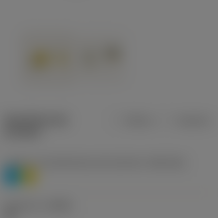
Specifiche dei
Metrica
Imperiale
prodotti
Livello 1 di classificazione del materiale
(TMC1ISO)
P
M
Geometria
(CBMD)
HR