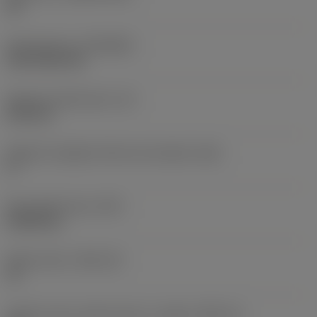
HC
Rivestimento
(COATING)
CVD TiCN+TiN
Spessore dell'inserto
(S)
6,35 mm
Angolo di spoglia inferiore principale
(AN)
0 °
Peso dell'articolo
(WT)
0,0262 kg
Sede inserto
(SSC_M)
19
Codice misura sede inserto, in pollici
(SSC_N)