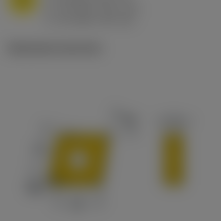
n
h
0.8 mm/r (0.5 - 1.1)
ex
v
65 m/min (90 - 50)
c
Illustrazioni tecniche