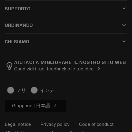
All tools
keyboard_arrow_down
SUPPORTO
All software
Customer service
Riciclaggio
keyboard_arrow_down
ORDINANDO
Distributors and specialists
Ricondizionamento
How to buy
Guides and tutorials
Tailor Made
keyboard_arrow_down
CHI SIAMO
Order
Calculators and apps
About Sandvik Coromant
Return
Catalogues and handbooks
Manufacturing wellness
Track your order
AIUTACI A MIGLIORARE IL NOSTRO SITO WEB
emoji_objects
chevron_right
Condividi i tuoi feedback o le tue idee
Career
Make a quotation
Sustainable business
Articoli
ミリ
インチ
For press
chevron_right
Giappone | 日本語
Legal notice
Privacy policy
Code of conduct