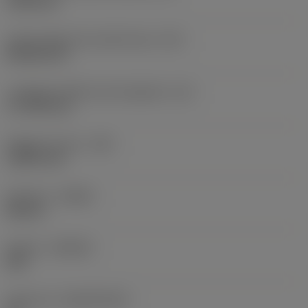
19,05 mm
Codice della forma dell'inserto
(SC)
Rhombic 80
Lunghezza effettiva del tagliente
(LE)
17,7439 mm
Raggio di punta
(RE)
1,5875 mm
Versione
(HAND)
Neutral
Qualità
(GRADE)
235
Substrato
(SUBSTRATE)