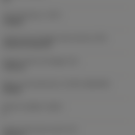
Tipo di operazione
(CTPT)
roughing
Codice tipo di montaggio inserto (metrico)
(IFS)
Cylindrical fixing hole
Diametro del foro di fissaggio
(D1)
7,925 mm
Misura e forma dell'inserto
(CUTINT_SIZESHAPE)
CN1906
Numero di taglienti
(CEDC)
2
Diametro del cerchio inscritto
(IC)