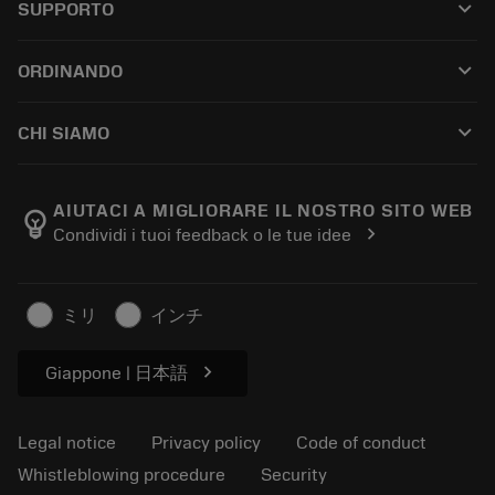
keyboard_arrow_down
SUPPORTO
All software
Customer service
Riciclaggio
keyboard_arrow_down
ORDINANDO
Distributors and specialists
Ricondizionamento
How to buy
Guides and tutorials
Tailor Made
keyboard_arrow_down
CHI SIAMO
Order
Calculators and apps
About Sandvik Coromant
Return
Catalogues and handbooks
Manufacturing wellness
Track your order
AIUTACI A MIGLIORARE IL NOSTRO SITO WEB
emoji_objects
chevron_right
Condividi i tuoi feedback o le tue idee
Career
Make a quotation
Sustainable business
Articoli
ミリ
インチ
For press
chevron_right
Giappone | 日本語
Legal notice
Privacy policy
Code of conduct
Whistleblowing procedure
Security