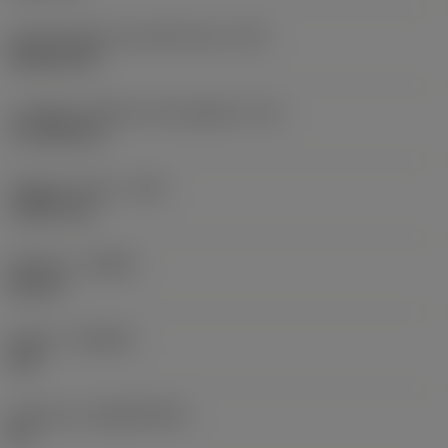
Codice della forma dell'inserto
(SC)
Rhombic 80
Lunghezza effettiva del tagliente
(LE)
17,7439 mm
Raggio di punta
(RE)
1,5875 mm
Versione
(HAND)
Neutral
Qualità
(GRADE)
235
Substrato
(SUBSTRATE)
HC