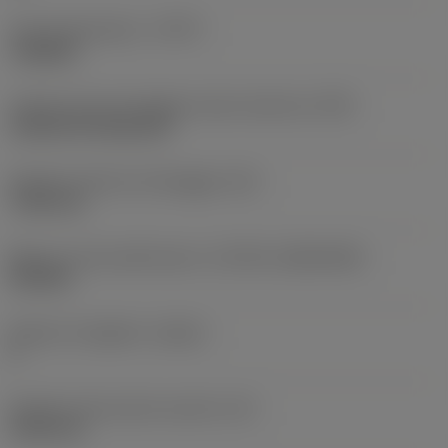
Tipo di operazione
(CTPT)
roughing
Codice tipo di montaggio inserto (metrico)
(IFS)
Cylindrical fixing hole
Diametro del foro di fissaggio
(D1)
7,925 mm
Misura e forma dell'inserto
(CUTINT_SIZESHAPE)
CN1906
Numero di taglienti
(CEDC)
2
Diametro del cerchio inscritto
(IC)
19,05 mm