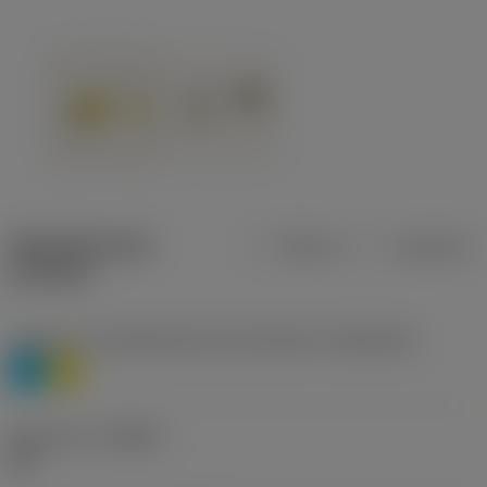
Specifiche dei
Metrica
Imperiale
prodotti
Livello 1 di classificazione del materiale
(TMC1ISO)
P
M
Geometria
(CBMD)
HR