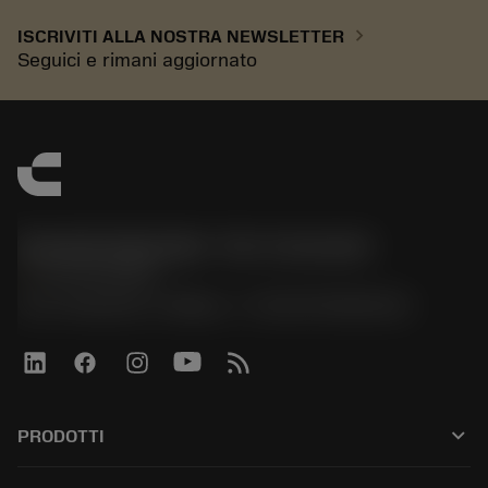
chevron_right
ISCRIVITI ALLA NOSTRA NEWSLETTER
Seguici e rimani aggiornato
Sandvik Italia SpA - Div. Coromant
phone
02 94752020
Via A. Raimondi, 13 Milano - P. IVA 00750020158
keyboard_arrow_down
PRODOTTI
All tools