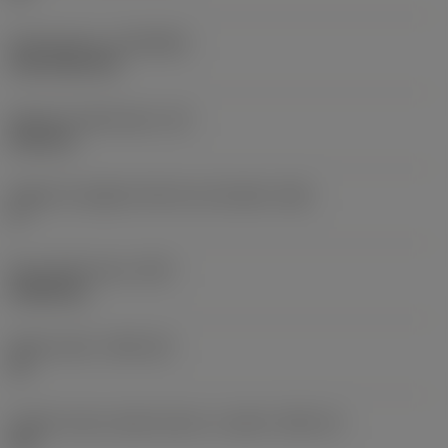
Rivestimento
(COATING)
CVD TiCN+TiN
Spessore dell'inserto
(S)
6,35 mm
Angolo di spoglia inferiore principale
(AN)
0 °
Peso dell'articolo
(WT)
0,0262 kg
Sede inserto
(SSC_M)
19
Codice misura sede inserto, in pollici
(SSC_N)
3/4