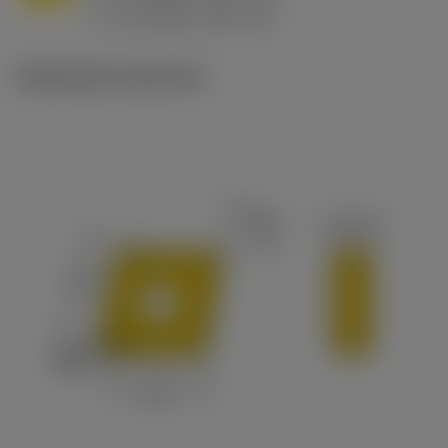
ex
v
65 m/min (90 - 50)
c
Illustrazioni tecniche