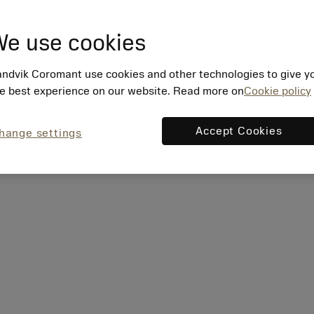
e use cookies
ndvik Coromant use cookies and other technologies to give y
e best experience on our website. Read more on
Cookie policy
Accept Cookies
hange settings