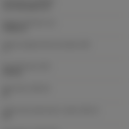
Rivestimento
(COATING)
CVD TiCN+Al2O3+TiN
Spessore dell'inserto
(S)
3,9688 mm
Angolo di spoglia inferiore principale
(AN)
7 °
Peso dell'articolo
(WT)
0,003 kg
Sede inserto
(SSC_M)
09
Codice misura sede inserto, in pollici
(SSC_N)
3/8