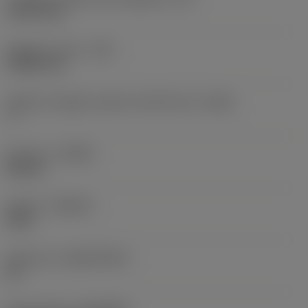
9,2719 mm
Raggio di punta
(RE)
0,3969 mm
Angolo di spoglia superiore dell'inserto
(GAN)
7 °
Versione
(HAND)
Neutral
Qualità
(GRADE)
2015
Substrato
(SUBSTRATE)
HC