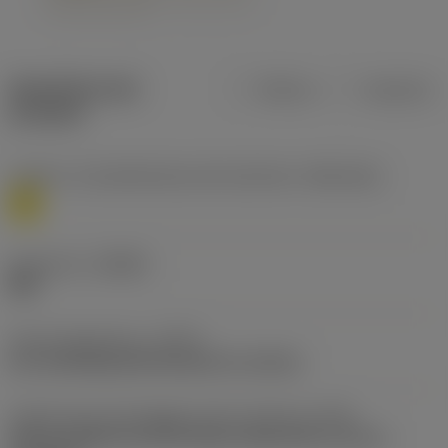
Specifiche dei
Metrica
Imperiale
prodotti
Livello 1 di classificazione del materiale
(TMC1ISO)
M
Geometria
(CBMD)
MM
Tipo di operazione
(CTPT)
pre-machining with demand on surface
Codice tipo di montaggio inserto (metrico)
(IFS)
Partly cylindrical, 40-60 deg countersink on one or