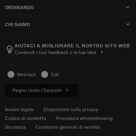
Servizio clienti
Riciclaggio
keyboard_arrow_down
ORDINANDO
Distributori e specialisti
Ricondizionamento
Come acquistare
Guide e tutorial
Tailor Made
keyboard_arrow_down
CHI SIAMO
Ordine
Calcolatrici e app
Informazioni su Sandvik Coromant
Restituisci
Cataloghi e manuali
Benessere manifatturiero
Traccia il tuo ordine
AIUTACI A MIGLIORARE IL NOSTRO SITO WEB
emoji_objects
chevron_right
Condividi i tuoi feedback o le tue idee
Carriera
Fai un preventivo
Business sostenibile
Articoli
Metrisch
Zoll
Per pressa
chevron_right
Regno Unito | Deutsch
Avviso legale
Disposizioni sulla privacy
Codice di condotta
Procedura whistleblowing
Sicurezza
Condizioni generali di vendita