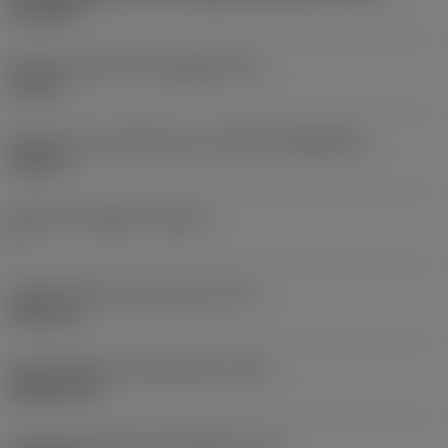
two sides
Diametro del foro di fissaggio
(D1)
4,4 mm
Misura e forma dell'inserto
(CUTINT_SIZESHAPE)
CC09T3
Numero di taglienti
(CEDC)
2
Diametro del cerchio inscritto
(IC)
9,525 mm
Codice della forma dell'inserto
(SC)
Rhombic 80
Lunghezza effettiva del tagliente
(LE)