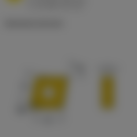
ex
v
65 m/min (90 - 50)
c
Illustrazioni tecniche