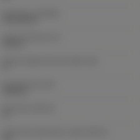
Rivestimento
(COATING)
CVD TiCN+TiN
Spessore dell'inserto
(S)
6,35 mm
Angolo di spoglia inferiore principale
(AN)
0 °
Peso dell'articolo
(WT)
0,0262 kg
Sede inserto
(SSC_M)
19
Codice misura sede inserto, in pollici
(SSC_N)
3/4