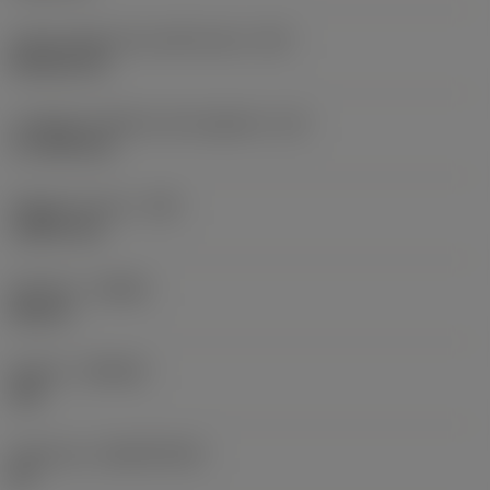
Codice della forma dell'inserto
(SC)
Rhombic 80
Lunghezza effettiva del tagliente
(LE)
17,7439 mm
Raggio di punta
(RE)
1,5875 mm
Versione
(HAND)
Neutral
Qualità
(GRADE)
235
Substrato
(SUBSTRATE)
HC