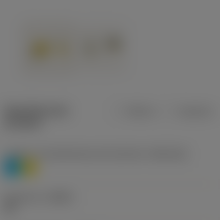
Specifiche dei
Metrica
Imperiale
prodotti
Livello 1 di classificazione del materiale
(TMC1ISO)
P
M
Geometria
(CBMD)
HR