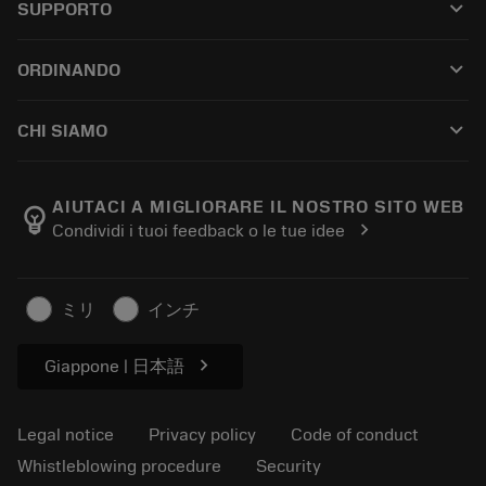
keyboard_arrow_down
SUPPORTO
All software
Customer service
Riciclaggio
keyboard_arrow_down
ORDINANDO
Distributors and specialists
Ricondizionamento
How to buy
Guides and tutorials
Tailor Made
keyboard_arrow_down
CHI SIAMO
Order
Calculators and apps
About Sandvik Coromant
Return
Catalogues and handbooks
Manufacturing wellness
Track your order
AIUTACI A MIGLIORARE IL NOSTRO SITO WEB
emoji_objects
chevron_right
Condividi i tuoi feedback o le tue idee
Career
Make a quotation
Sustainable business
Articoli
ミリ
インチ
For press
chevron_right
Giappone | 日本語
Legal notice
Privacy policy
Code of conduct
Whistleblowing procedure
Security