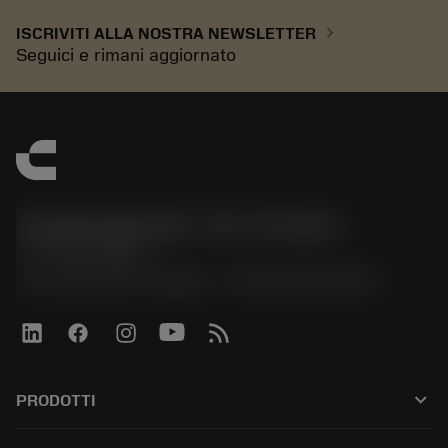
chevron_right
ISCRIVITI ALLA NOSTRA NEWSLETTER
Seguici e rimani aggiornato
Sandvik Italia SpA - Div. Coromant
phone
02 94752020
Via A. Raimondi, 13 Milano - P. IVA 00750020158
keyboard_arrow_down
PRODOTTI
All tools