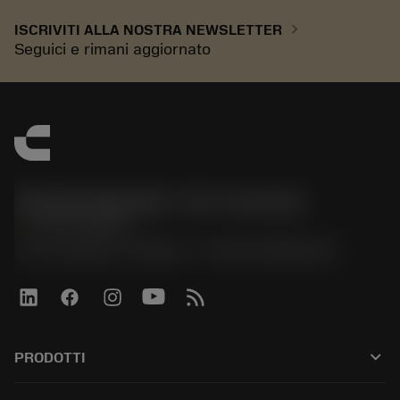
chevron_right
ISCRIVITI ALLA NOSTRA NEWSLETTER
Seguici e rimani aggiornato
Sandvik Italia SpA - Div. Coromant
phone
02 94752020
Via A. Raimondi, 13 Milano - P. IVA 00750020158
keyboard_arrow_down
PRODOTTI
All tools