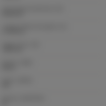
Codice della forma dell'inserto
(SC)
Rhombic 80
Lunghezza effettiva del tagliente
(LE)
17,7439 mm
Raggio di punta
(RE)
1,5875 mm
Versione
(HAND)
Neutral
Qualità
(GRADE)
235
Substrato
(SUBSTRATE)
HC