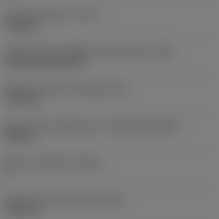
Tipo di operazione
(CTPT)
roughing
Codice tipo di montaggio inserto (metrico)
(IFS)
Cylindrical fixing hole
Diametro del foro di fissaggio
(D1)
7,925 mm
Misura e forma dell'inserto
(CUTINT_SIZESHAPE)
CN1906
Numero di taglienti
(CEDC)
2
Diametro del cerchio inscritto
(IC)
19,05 mm