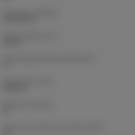
Rivestimento
(COATING)
CVD TiCN+TiN
Spessore dell'inserto
(S)
6,35 mm
Angolo di spoglia inferiore principale
(AN)
0 °
Peso dell'articolo
(WT)
0,0262 kg
Sede inserto
(SSC_M)
19
Codice misura sede inserto, in pollici
(SSC_N)
3/4