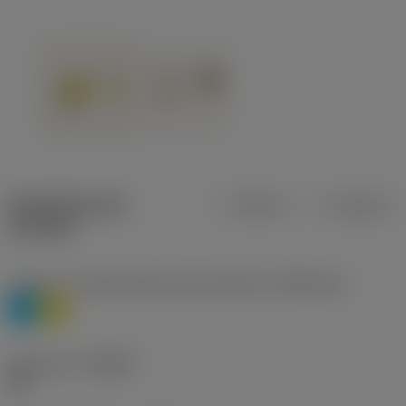
Specifiche dei
Metrica
Imperiale
prodotti
Livello 1 di classificazione del materiale
(TMC1ISO)
P
M
Geometria
(CBMD)
HR