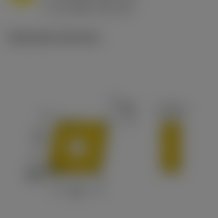
ex
v
65 m/min (90 - 50)
c
Illustrazioni tecniche