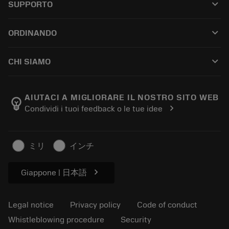
keyboard_arrow_down
SUPPORTO
All software
Customer service
Riciclaggio
keyboard_arrow_down
ORDINANDO
Distributors and specialists
Ricondizionamento
How to buy
Guides and tutorials
Tailor Made
keyboard_arrow_down
CHI SIAMO
Order
Calculators and apps
About Sandvik Coromant
Return
Catalogues and handbooks
Manufacturing wellness
Track your order
AIUTACI A MIGLIORARE IL NOSTRO SITO WEB
emoji_objects
chevron_right
Condividi i tuoi feedback o le tue idee
Career
Make a quotation
Sustainable business
Articoli
ミリ
インチ
For press
chevron_right
Giappone | 日本語
Legal notice
Privacy policy
Code of conduct
Whistleblowing procedure
Security