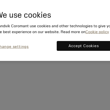
e use cookies
ndvik Coromant use cookies and other technologies to give y
e best experience on our website. Read more on
Cookie policy
Accept Cookies
hange settings