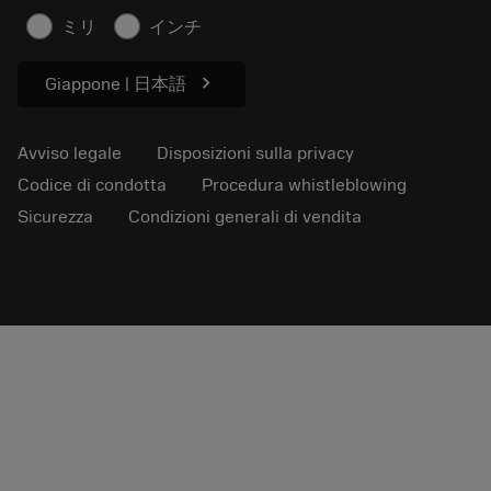
Articoli
ミリ
インチ
Per pressa
chevron_right
Giappone | 日本語
Avviso legale
Disposizioni sulla privacy
Codice di condotta
Procedura whistleblowing
Sicurezza
Condizioni generali di vendita