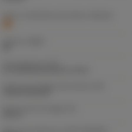
Livello 1 di classificazione del materiale
(TMC1ISO)
S
Geometria
(CBMD)
SM
Tipo di operazione
(CTPT)
pre-machining with demand on surface
Codice tipo di montaggio inserto (metrico)
(IFS)
Cylindrical fixing hole
Diametro del foro di fissaggio
(D1)
3,81 mm
Misura e forma dell'inserto
(CUTINT_SIZESHAPE)