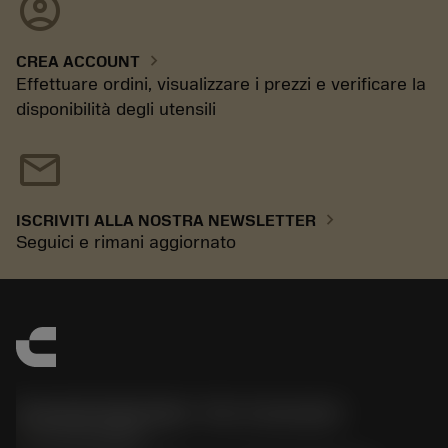
account_circle
chevron_right
CREA ACCOUNT
Effettuare ordini, visualizzare i prezzi e verificare la
disponibilità degli utensili
mail
chevron_right
ISCRIVITI ALLA NOSTRA NEWSLETTER
Seguici e rimani aggiornato
Sandvik Italia SpA - Div. Coromant
phone
02 94752020