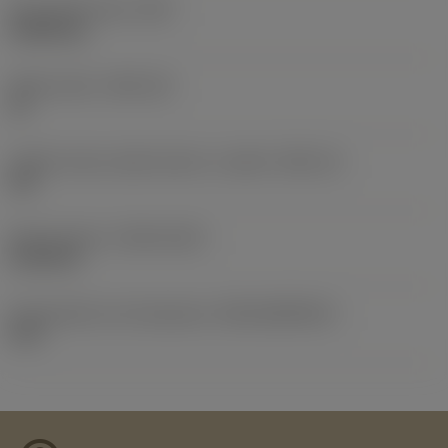
Peso dell'articolo
(WT)
0,0065 kg
Sede inserto
(SSC_M)
16
Codice misura sede inserto, in pollici
(SSC_N)
3/8
Data di lancio
(ValFrom20)
21/09/10
ID pacchetto di introduzione
(RELEASEPACK)
10.2