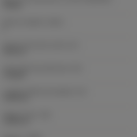
TN1604
Numero di taglienti
(CEDC)
6
Diametro del cerchio inscritto
(IC)
9,525 mm
Codice della forma dell'inserto
(SC)
Triangular
Lunghezza effettiva del tagliente
(LE)
13,564 mm
Raggio di punta
(RE)
1,1906 mm