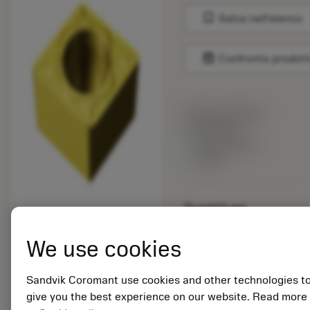
bookmark
Salva nell'elenco
balance
Confronta prodott
Prezzo di listino:
15.40 EUR
Disponibile a
stock
Quantità per
confezione: 10
ISO: CCMT 12 04 04-
We use cookies
MM 2025
ID materiale: 5915109
Sandvik Coromant use cookies and other technologies t
give you the best experience on our website. Read more
EAN: 25915109