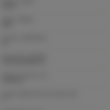
Versione
(HAND)
Neutral
Qualità
(GRADE)
S05F
Substrato
(SUBSTRATE)
HC
Rivestimento
(COATING)
CVD TiCrN+Al2O3+TiN
Spessore dell'inserto
(S)
4,7625 mm
Angolo di spoglia inferiore principale
(AN)
0 °