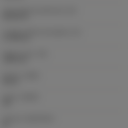
Codice della forma dell'inserto
(SC)
Rhombic 80
Lunghezza effettiva del tagliente
(LE)
17,7439 mm
Raggio di punta
(RE)
1,5875 mm
Versione
(HAND)
Neutral
Qualità
(GRADE)
235
Substrato
(SUBSTRATE)
HC