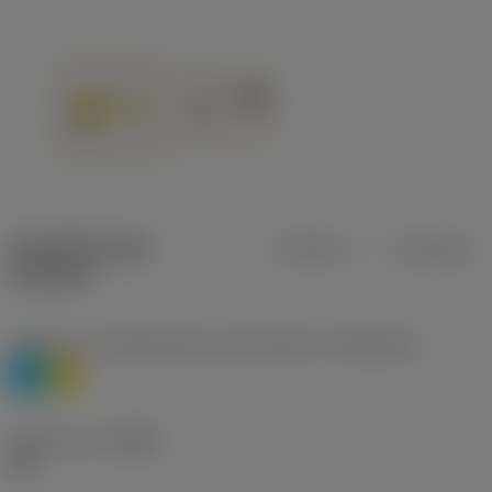
Specifiche dei
Metrica
Imperiale
prodotti
Livello 1 di classificazione del materiale
(TMC1ISO)
P
M
Geometria
(CBMD)
HR