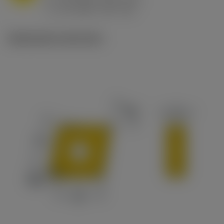
ex
v
65 m/min (90 - 50)
c
Illustrazioni tecniche