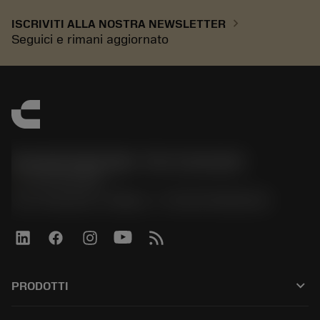
chevron_right
ISCRIVITI ALLA NOSTRA NEWSLETTER
Seguici e rimani aggiornato
Sandvik Italia SpA - Div. Coromant
phone
02 94752020
Via A. Raimondi, 13 Milano - P. IVA 00750020158
keyboard_arrow_down
PRODOTTI
All tools