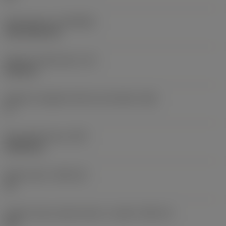
Rivestimento
(COATING)
CVD TiCN+TiN
Spessore dell'inserto
(S)
6,35 mm
Angolo di spoglia inferiore principale
(AN)
0 °
Peso dell'articolo
(WT)
0,0262 kg
Sede inserto
(SSC_M)
19
Codice misura sede inserto, in pollici
(SSC_N)
3/4