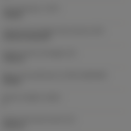
Tipo di operazione
(CTPT)
roughing
Codice tipo di montaggio inserto (metrico)
(IFS)
Cylindrical fixing hole
Diametro del foro di fissaggio
(D1)
7,925 mm
Misura e forma dell'inserto
(CUTINT_SIZESHAPE)
CN1906
Numero di taglienti
(CEDC)
2
Diametro del cerchio inscritto
(IC)
19,05 mm