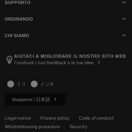
keyboard_arrow_down
SUPPORTO
All software
Customer service
Riciclaggio
keyboard_arrow_down
ORDINANDO
Distributors and specialists
Ricondizionamento
How to buy
Guides and tutorials
Tailor Made
keyboard_arrow_down
CHI SIAMO
Order
Calculators and apps
About Sandvik Coromant
Return
Catalogues and handbooks
Manufacturing wellness
Track your order
AIUTACI A MIGLIORARE IL NOSTRO SITO WEB
emoji_objects
chevron_right
Condividi i tuoi feedback o le tue idee
Career
Make a quotation
Sustainable business
Articoli
ミリ
インチ
For press
chevron_right
Giappone | 日本語
Legal notice
Privacy policy
Code of conduct
Whistleblowing procedure
Security