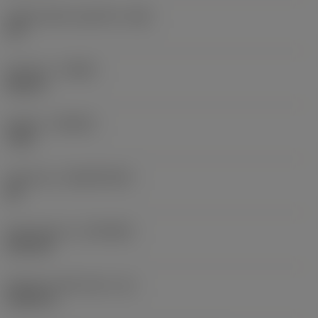
Angolo della superficie
(GB)
30 °
Versione
(HAND)
Neutral
Qualità
(GRADE)
7015
Substrato
(SUBSTRATE)
BC
Rivestimento
(COATING)
PVD TiN
Spessore dell'inserto
(S)
0,1875 in