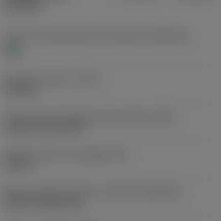
prodotti
Livello 1 di classificazione del materiale
(TMC1ISO)
H
Tipo di operazione
(CTPT)
finishing
Codice tipo di montaggio inserto (metrico)
(IFS)
Cylindrical fixing hole
Diametro del foro di fissaggio
(D1)
0,203 in
Misura e forma dell'inserto
(CUTINT_SIZESHAPE)
CN1204 (80deg only)