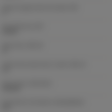
Angolo di spoglia inferiore principale
(AN)
0 °
Peso dell'articolo
(WT)
0,018 lb
Sede inserto
(SSC_M)
12
Codice misura sede inserto, in pollici
(SSC_N)
1/2
Data di lancio
(ValFrom20)
31/01/05
ID pacchetto di introduzione
(RELEASEPACK)
05.1