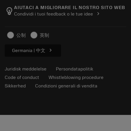
Manufacturing Wellness
Spor din ordre
AIUTACI A MIGLIORARE IL NOSTRO SITO WEB
emoji_objects
chevron_right
Condividi i tuoi feedback o le tue idee
Karriere
Lav et tilbud
Bæredygtig virksomhed
Artikler
公制
英制
Til pressen
chevron_right
Germania | 中文
Juridisk meddelelse
Persondatapolitik
Code of conduct
Whistleblowing procedure
Sikkerhed
Condizioni generali di vendita