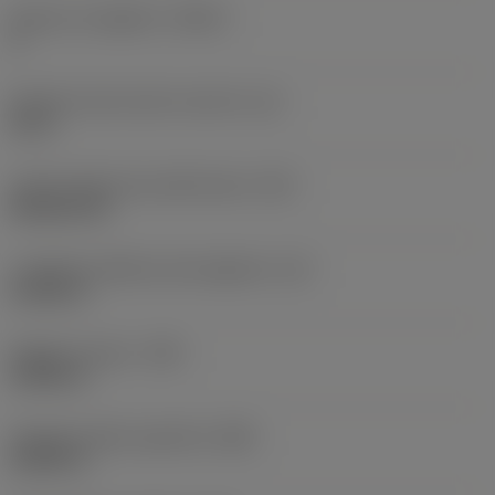
Numero di taglienti
(CEDC)
4
Diametro del cerchio inscritto
(IC)
0,5 in
Codice della forma dell'inserto
(SC)
Rhombic 80
Lunghezza effettiva del tagliente
(LE)
0,1181 in
Raggio di punta
(RE)
0,0156 in
Ampiezza della superficie
(BN)
0,0039 in