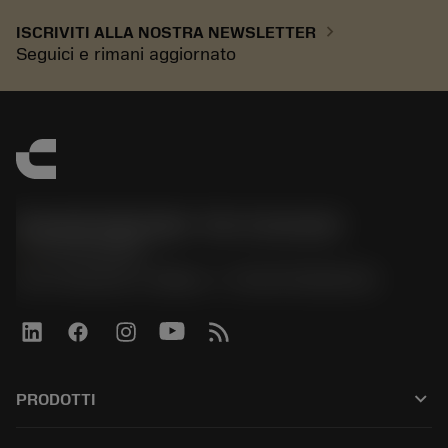
chevron_right
ISCRIVITI ALLA NOSTRA NEWSLETTER
Seguici e rimani aggiornato
Sandvik Italia SpA - Div. Coromant
phone
02 94752020
Via A. Raimondi, 13 Milano - P. IVA 00750020158
keyboard_arrow_down
PRODOTTI
All tools