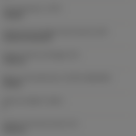
Tipo di operazione
(CTPT)
roughing
Codice tipo di montaggio inserto (metrico)
(IFS)
Cylindrical fixing hole
Diametro del foro di fissaggio
(D1)
7,925 mm
Misura e forma dell'inserto
(CUTINT_SIZESHAPE)
CN1906
Numero di taglienti
(CEDC)
2
Diametro del cerchio inscritto
(IC)
19,05 mm