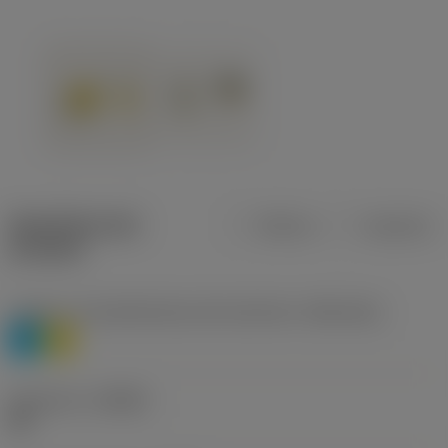
Specifiche dei
Metrica
Imperiale
prodotti
Livello 1 di classificazione del materiale
(TMC1ISO)
P
M
Geometria
(CBMD)
HR