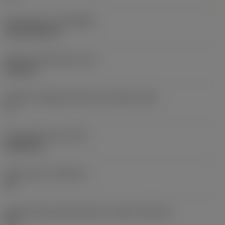
Rivestimento
(COATING)
CVD TiCN+TiN
Spessore dell'inserto
(S)
6,35 mm
Angolo di spoglia inferiore principale
(AN)
0 °
Peso dell'articolo
(WT)
0,0262 kg
Sede inserto
(SSC_M)
19
Codice misura sede inserto, in pollici
(SSC_N)
3/4