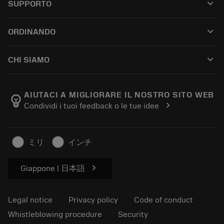
keyboard_arrow_down
SUPPORTO
All software
Customer service
Riciclaggio
keyboard_arrow_down
ORDINANDO
Distributors and specialists
Ricondizionamento
How to buy
Guides and tutorials
Tailor Made
keyboard_arrow_down
CHI SIAMO
Order
Calculators and apps
About Sandvik Coromant
Return
Catalogues and handbooks
Manufacturing wellness
Track your order
AIUTACI A MIGLIORARE IL NOSTRO SITO WEB
emoji_objects
chevron_right
Condividi i tuoi feedback o le tue idee
Career
Make a quotation
Sustainable business
Articoli
ミリ
インチ
For press
chevron_right
Giappone | 日本語
Legal notice
Privacy policy
Code of conduct
Whistleblowing procedure
Security