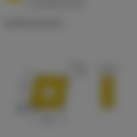
ex
v
65 m/min (90 - 50)
c
Illustrazioni tecniche