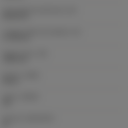
Codice della forma dell'inserto
(SC)
Rhombic 80
Lunghezza effettiva del tagliente
(LE)
17,7439 mm
Raggio di punta
(RE)
1,5875 mm
Versione
(HAND)
Neutral
Qualità
(GRADE)
235
Substrato
(SUBSTRATE)
HC