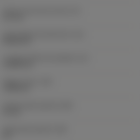
Diametro del cerchio inscritto
(IC)
12,7 mm
Codice della forma dell'inserto
(SC)
Rhombic 80
Lunghezza effettiva del tagliente
(LE)
11,6959 mm
Raggio di punta
(RE)
1,1906 mm
Ampiezza della superficie
(BN)
0,1 mm
Angolo della superficie
(GB)
20 °