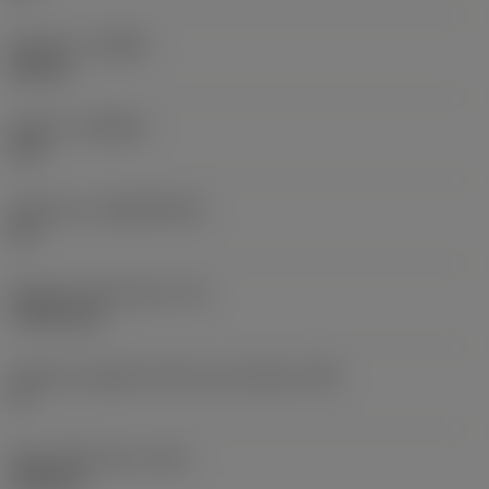
Versione
(HAND)
Neutral
Qualità
(GRADE)
670
Substrato
(SUBSTRATE)
CR
Spessore dell'inserto
(S)
7,9375 mm
Angolo di spoglia inferiore principale
(AN)
0 °
Peso dell'articolo
(WT)
0,006 kg