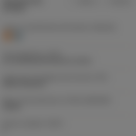
Specifiche dei
Metrica
Imperiale
prodotti
Livello 1 di classificazione del materiale
(TMC1ISO)
S
H
Tipo di operazione
(CTPT)
pre-machining with demand on surface
Codice tipo di montaggio inserto (metrico)
(IFS)
Without fixing hole
Misura e forma dell'inserto
(CUTINT_SIZESHAPE)
CN1207
Numero di taglienti
(CEDC)
4