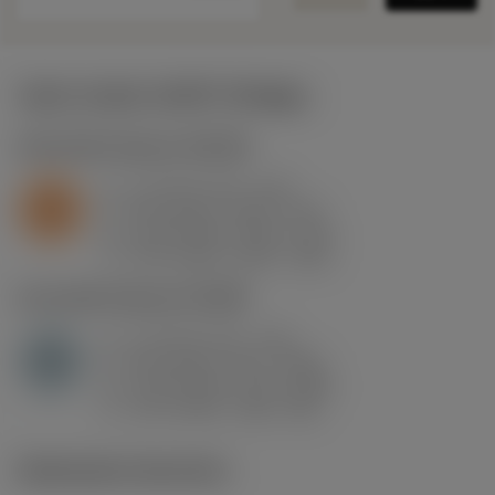
Valori iniziali
(KAPR
95 deg
)
S2.0.Z.AG
,
Durezza: 350 HB
a
1.2 mm (0.1 - 3.6)
p
S
f
0.14 mm/r (0.07 - 0.3)
n
h
0.14 mm/r (0.07 - 0.3)
ex
v
275 m/min (315 - 210)
c
H1.3.Z.HA
,
Durezza: 60 HRC
a
1.2 mm (0.1 - 3.6)
p
H
f
0.14 mm/r (0.1 - 0.36)
n
h
0.14 mm/r (0.1 - 0.36)
ex
v
115 m/min (120 - 85)
c
Illustrazioni tecniche