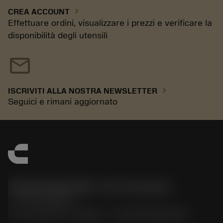
chevron_right
CREA ACCOUNT
Effettuare ordini, visualizzare i prezzi e verificare la
disponibilità degli utensili
mail
chevron_right
ISCRIVITI ALLA NOSTRA NEWSLETTER
Seguici e rimani aggiornato
Sandvik Italia SpA - Div. Coromant
phone
02 94752020
Via A. Raimondi, 13 Milano - P. IVA 00750020158