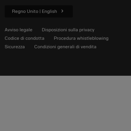
Sostenibilità
chevron_right
Regno Unito | English
Avviso legale
Disposizioni sulla privacy
Codice di condotta
Procedura whistleblowing
Sicurezza
Condizioni generali di vendita