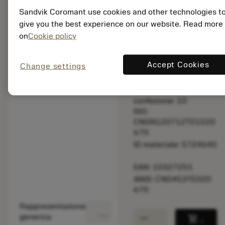
taglio.
Sandvik Coromant use cookies and other technologies t
give you the best experience on our website. Read more
Prezzo di listino:
on
Cookie policy
39.45 EUR
Non disponibile
Accept Cookies
Change settings
Quantità per
confezione: 10
ISO:
CNGN120712T01020
670
ID materiale: 5724640
EAN: 10327251
ANSI: CNG453T0320
670
Rappresentazione
deployed_code
Mostra modello 3D
remove
add
generica
shopping_cart
Aggiung