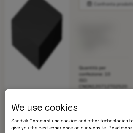
balance
Confronta prodott
Prezzo di listino:
16.50 EUR
Disponibile a
stock
Quantità per
confezione: 10
ISO:
CNGN120712T02520
650
ID materiale: 5724595
We use cookies
EAN: 10109750
ANSI: CNG453T0820
Sandvik Coromant use cookies and other technologies t
650
give you the best experience on our website. Read more