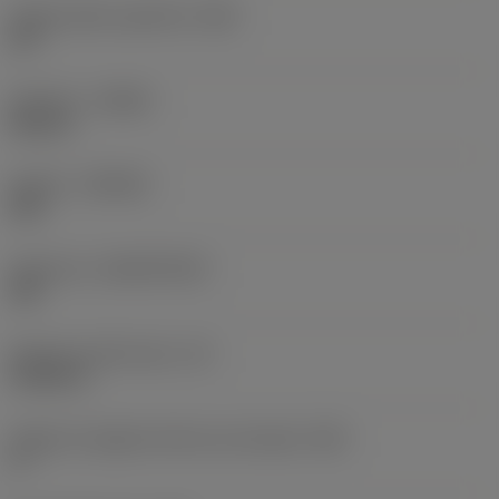
Angolo della superficie
(GB)
20 °
Versione
(HAND)
Neutral
Qualità
(GRADE)
650
Substrato
(SUBSTRATE)
CM
Spessore dell'inserto
(S)
0,3125 in
Angolo di spoglia inferiore principale
(AN)
0 °