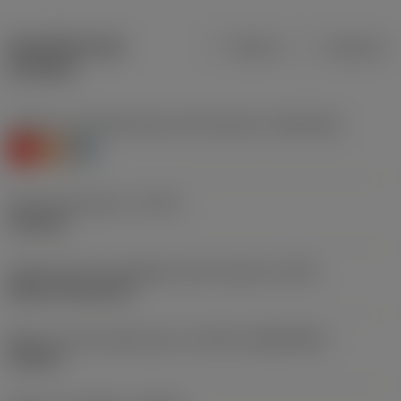
Specifiche dei
Metrica
Imperiale
prodotti
Livello 1 di classificazione del materiale
(TMC1ISO)
K
S
H
Tipo di operazione
(CTPT)
finishing
Codice tipo di montaggio inserto (metrico)
(IFS)
Without fixing hole
Misura e forma dell'inserto
(CUTINT_SIZESHAPE)
CN1207