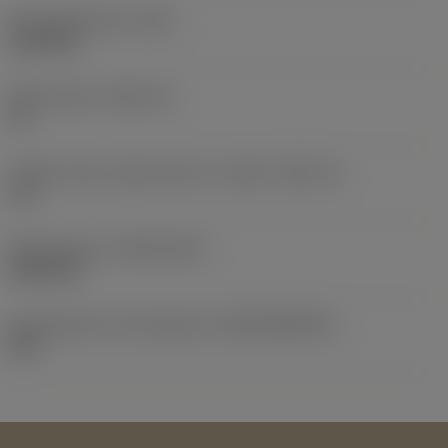
Peso dell'articolo
(WT)
0,0132 lb
Sede inserto
(SSC_M)
12
Codice misura sede inserto, in pollici
(SSC_N)
1/2
Data di lancio
(ValFrom20)
28/01/85
ID pacchetto di introduzione
(RELEASEPACK)
85.1