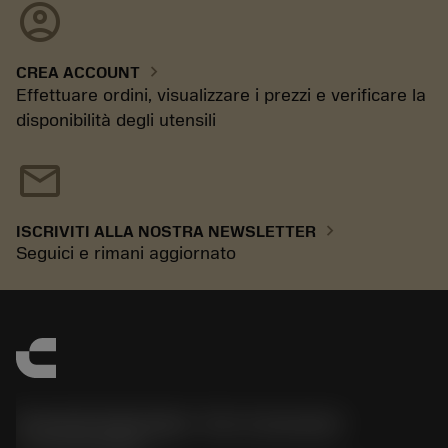
account_circle
chevron_right
CREA ACCOUNT
Effettuare ordini, visualizzare i prezzi e verificare la
disponibilità degli utensili
mail
chevron_right
ISCRIVITI ALLA NOSTRA NEWSLETTER
Seguici e rimani aggiornato
Sandvik Italia SpA - Div. Coromant