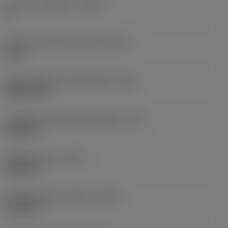
Numero di taglienti
(CEDC)
4
Diametro del cerchio inscritto
(IC)
0,5 in
Codice della forma dell'inserto
(SC)
Rhombic 80
Lunghezza effettiva del tagliente
(LE)
0,4605 in
Raggio di punta
(RE)
0,0469 in
Ampiezza della superficie
(BN)
0,0098 in