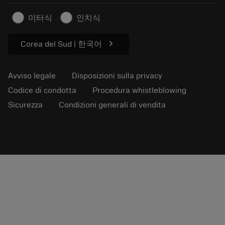
Informazioni sulla sicurezza
미터식
인치식
Sostenibilità
chevron_right
Corea del Sud | 한국어
Avviso legale
Disposizioni sulla privacy
Codice di condotta
Procedura whistleblowing
Sicurezza
Condizioni generali di vendita