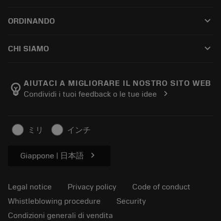
Customer service
Riciclaggio
keyboard_arrow_down
ORDINANDO
Distributors and specialists
Ricondizionamento
How to buy
Guides and tutorials
Tailor Made
keyboard_arrow_down
CHI SIAMO
Order
Calculators and apps
About Sandvik Coromant
Return
Catalogues and handbooks
Manufacturing wellness
Track your order
AIUTACI A MIGLIORARE IL NOSTRO SITO WEB
emoji_objects
chevron_right
Condividi i tuoi feedback o le tue idee
Career
Make a quotation
Sustainable business
Articoli
ミリ
インチ
For press
chevron_right
Giappone | 日本語
Legal notice
Privacy policy
Code of conduct
Whistleblowing procedure
Security
Condizioni generali di vendita