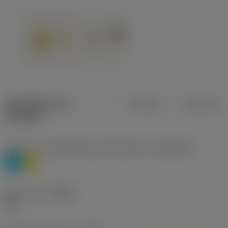
Specifiche dei
Metrica
Imperiale
prodotti
Livello 1 di classificazione del materiale
(TMC1ISO)
P
M
Geometria
(CBMD)
HR