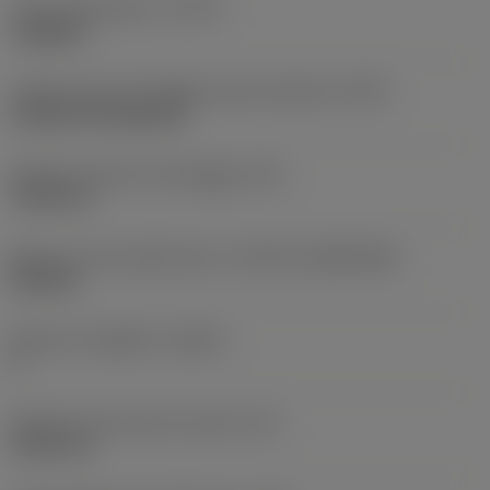
Tipo di operazione
(CTPT)
roughing
Codice tipo di montaggio inserto (metrico)
(IFS)
Cylindrical fixing hole
Diametro del foro di fissaggio
(D1)
7,925 mm
Misura e forma dell'inserto
(CUTINT_SIZESHAPE)
CN1906
Numero di taglienti
(CEDC)
2
Diametro del cerchio inscritto
(IC)
19,05 mm