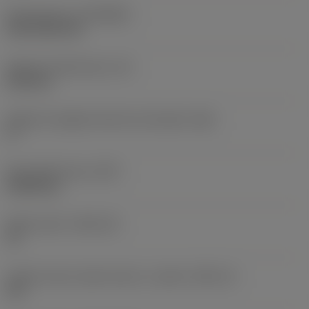
Rivestimento
(COATING)
CVD TiCN+TiN
Spessore dell'inserto
(S)
6,35 mm
Angolo di spoglia inferiore principale
(AN)
0 °
Peso dell'articolo
(WT)
0,0262 kg
Sede inserto
(SSC_M)
19
Codice misura sede inserto, in pollici
(SSC_N)
3/4