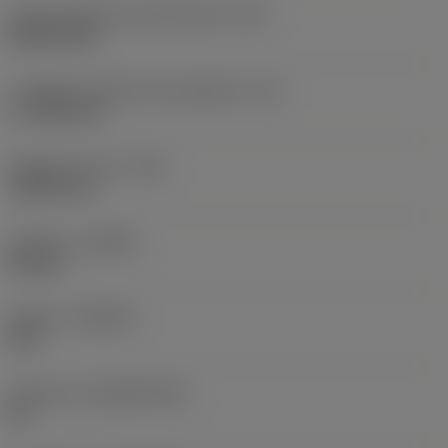
Codice della forma dell'inserto
(SC)
Rhombic 80
Lunghezza effettiva del tagliente
(LE)
17,7439 mm
Raggio di punta
(RE)
1,5875 mm
Versione
(HAND)
Neutral
Qualità
(GRADE)
235
Substrato
(SUBSTRATE)
HC