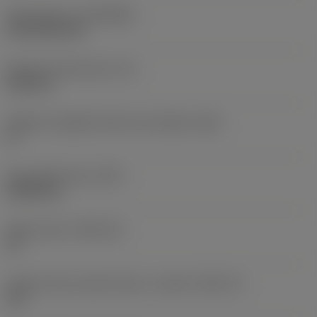
Rivestimento
(COATING)
CVD TiCN+TiN
Spessore dell'inserto
(S)
6,35 mm
Angolo di spoglia inferiore principale
(AN)
0 °
Peso dell'articolo
(WT)
0,0262 kg
Sede inserto
(SSC_M)
19
Codice misura sede inserto, in pollici
(SSC_N)
3/4