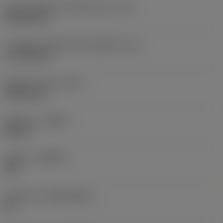
Codice della forma dell'inserto
(SC)
Rhombic 80
Lunghezza effettiva del tagliente
(LE)
17,7439 mm
Raggio di punta
(RE)
1,5875 mm
Versione
(HAND)
Neutral
Qualità
(GRADE)
235
Substrato
(SUBSTRATE)
HC