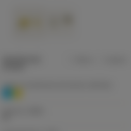
Specifiche dei
Metrica
Imperiale
prodotti
Livello 1 di classificazione del materiale
(TMC1ISO)
P
M
Geometria
(CBMD)
HR