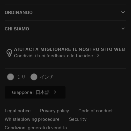
Customer service
Riciclaggio
keyboard_arrow_down
ORDINANDO
Distributors and specialists
Ricondizionamento
How to buy
Guides and tutorials
Tailor Made
keyboard_arrow_down
CHI SIAMO
Order
Calculators and apps
About Sandvik Coromant
Return
Catalogues and handbooks
Manufacturing wellness
Track your order
AIUTACI A MIGLIORARE IL NOSTRO SITO WEB
emoji_objects
chevron_right
Condividi i tuoi feedback o le tue idee
Career
Make a quotation
Sustainable business
Articoli
ミリ
インチ
For press
chevron_right
Giappone | 日本語
Legal notice
Privacy policy
Code of conduct
Whistleblowing procedure
Security
Condizioni generali di vendita