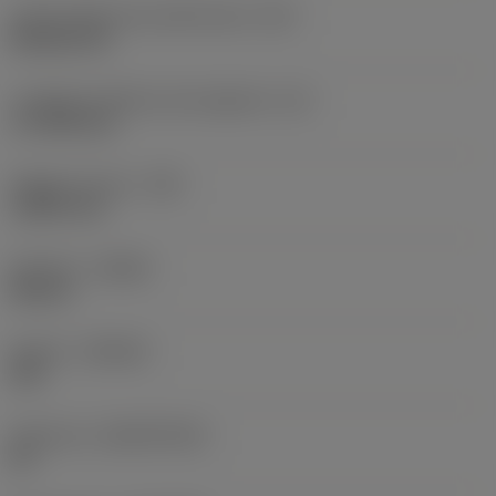
Codice della forma dell'inserto
(SC)
Rhombic 80
Lunghezza effettiva del tagliente
(LE)
17,7439 mm
Raggio di punta
(RE)
1,5875 mm
Versione
(HAND)
Neutral
Qualità
(GRADE)
235
Substrato
(SUBSTRATE)
HC