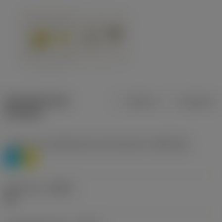
Specifiche dei
Metrica
Imperiale
prodotti
Livello 1 di classificazione del materiale
(TMC1ISO)
P
M
Geometria
(CBMD)
HR