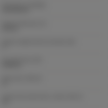
Rivestimento
(COATING)
CVD TiCN+TiN
Spessore dell'inserto
(S)
6,35 mm
Angolo di spoglia inferiore principale
(AN)
0 °
Peso dell'articolo
(WT)
0,0262 kg
Sede inserto
(SSC_M)
19
Codice misura sede inserto, in pollici
(SSC_N)
3/4