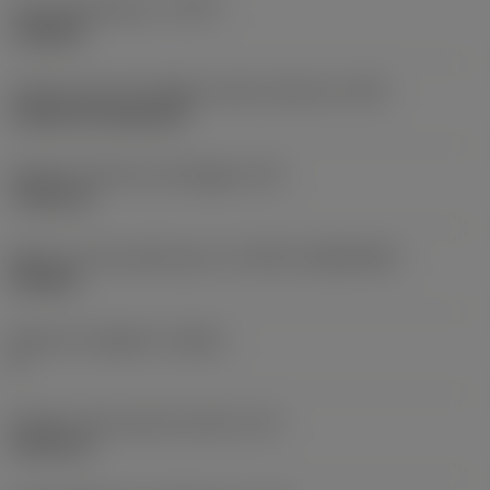
Tipo di operazione
(CTPT)
roughing
Codice tipo di montaggio inserto (metrico)
(IFS)
Cylindrical fixing hole
Diametro del foro di fissaggio
(D1)
7,925 mm
Misura e forma dell'inserto
(CUTINT_SIZESHAPE)
CN1906
Numero di taglienti
(CEDC)
2
Diametro del cerchio inscritto
(IC)
19,05 mm