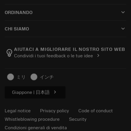
Customer service
Riciclaggio
keyboard_arrow_down
ORDINANDO
Distributors and specialists
Ricondizionamento
How to buy
Guides and tutorials
Tailor Made
keyboard_arrow_down
CHI SIAMO
Order
Calculators and apps
About Sandvik Coromant
Return
Catalogues and handbooks
Manufacturing wellness
Track your order
AIUTACI A MIGLIORARE IL NOSTRO SITO WEB
emoji_objects
chevron_right
Condividi i tuoi feedback o le tue idee
Career
Make a quotation
Sustainable business
Articoli
ミリ
インチ
For press
chevron_right
Giappone | 日本語
Legal notice
Privacy policy
Code of conduct
Whistleblowing procedure
Security
Condizioni generali di vendita