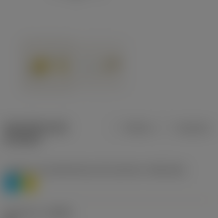
Specifiche dei
Metrica
Imperiale
prodotti
Livello 1 di classificazione del materiale
(TMC1ISO)
P
M
Geometria
(CBMD)