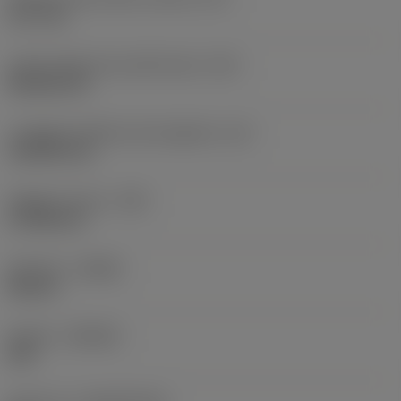
12,7 mm
Codice della forma dell'inserto
(SC)
Rhombic 80
Lunghezza effettiva del tagliente
(LE)
12,0959 mm
Raggio di punta
(RE)
0,7938 mm
Versione
(HAND)
Neutral
Qualità
(GRADE)
235