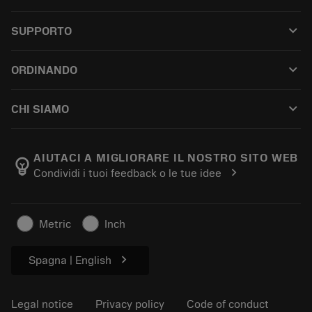
All tools
keyboard_arrow_down
SUPPORTO
All software
Customer service
Riciclaggio
keyboard_arrow_down
ORDINANDO
Distributors and specialists
Ricondizionamento
How to buy
Guides and tutorials
Tailor Made
keyboard_arrow_down
CHI SIAMO
Order
Calculators and apps
About Sandvik Coromant
Return
Catalogues and handbooks
Manufacturing wellness
Track your order
AIUTACI A MIGLIORARE IL NOSTRO SITO WEB
emoji_objects
chevron_right
Condividi i tuoi feedback o le tue idee
Career
Make a quotation
Sustainable business
Articoli
Metric
Inch
For press
chevron_right
Spagna | English
Legal notice
Privacy policy
Code of conduct