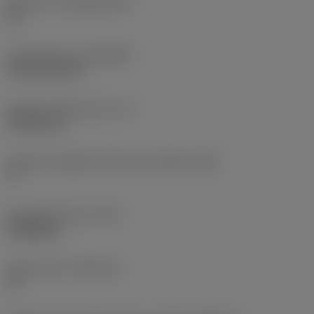
Substrato
(SUBSTRATE)
HC
Rivestimento
(COATING)
CVD TiCN+TiN
Spessore dell'inserto
(S)
4,7625 mm
Angolo di spoglia inferiore principale
(AN)
0 °
Peso dell'articolo
(WT)
0,0088 kg
Sede inserto
(SSC_M)
12