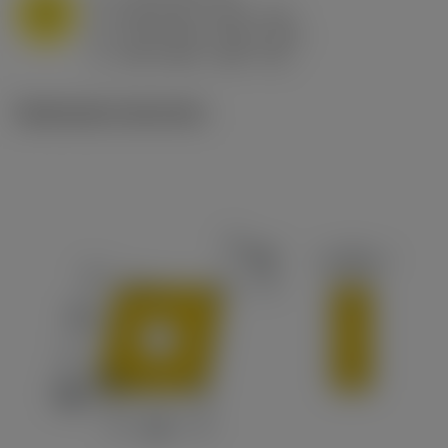
M
f
0.25 mm/r (0.15 - 0.5)
n
h
0.25 mm/r (0.15 - 0.5)
ex
v
130 m/min (155 - 90)
c
Illustrazioni tecniche