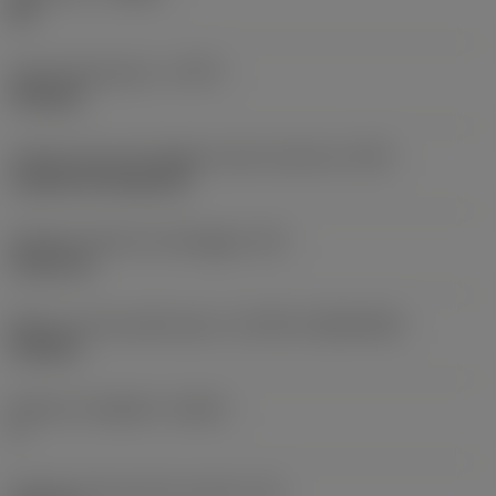
MF
Tipo di operazione
(CTPT)
finishing
Codice tipo di montaggio inserto (metrico)
(IFS)
Cylindrical fixing hole
Diametro del foro di fissaggio
(D1)
5,156 mm
Misura e forma dell'inserto
(CUTINT_SIZESHAPE)
CN1204
Numero di taglienti
(CEDC)
4
Diametro del cerchio inscritto
(IC)