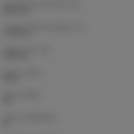
Codice della forma dell'inserto
(SC)
Rhombic 80
Lunghezza effettiva del tagliente
(LE)
17,7439 mm
Raggio di punta
(RE)
1,5875 mm
Versione
(HAND)
Neutral
Qualità
(GRADE)
235
Substrato
(SUBSTRATE)
HC