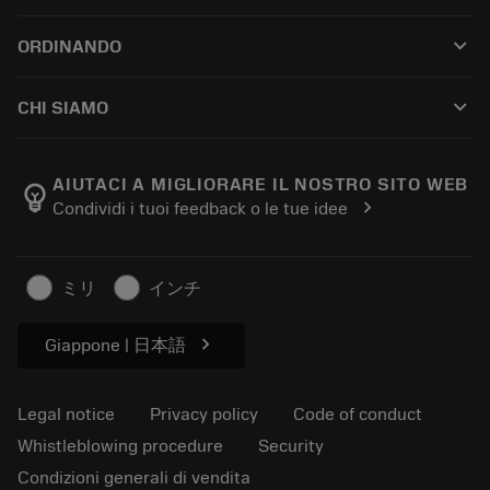
Customer service
Riciclaggio
keyboard_arrow_down
ORDINANDO
Distributors and specialists
Ricondizionamento
How to buy
Guides and tutorials
Tailor Made
keyboard_arrow_down
CHI SIAMO
Order
Calculators and apps
About Sandvik Coromant
Return
Catalogues and handbooks
Manufacturing wellness
Track your order
AIUTACI A MIGLIORARE IL NOSTRO SITO WEB
emoji_objects
chevron_right
Condividi i tuoi feedback o le tue idee
Career
Make a quotation
Sustainable business
Articoli
ミリ
インチ
For press
chevron_right
Giappone | 日本語
Legal notice
Privacy policy
Code of conduct
Whistleblowing procedure
Security
Condizioni generali di vendita