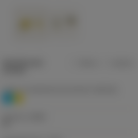
Specifiche dei
Metrica
Imperiale
prodotti
Livello 1 di classificazione del materiale
(TMC1ISO)
P
M
Geometria
(CBMD)
HR