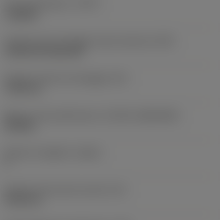
Tipo di operazione
(CTPT)
roughing
Codice tipo di montaggio inserto (metrico)
(IFS)
Cylindrical fixing hole
Diametro del foro di fissaggio
(D1)
7,925 mm
Misura e forma dell'inserto
(CUTINT_SIZESHAPE)
CN1906
Numero di taglienti
(CEDC)
2
Diametro del cerchio inscritto
(IC)
19,05 mm