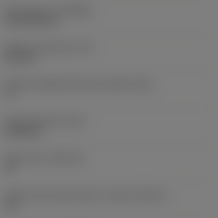
Rivestimento
(COATING)
CVD TiCN+TiN
Spessore dell'inserto
(S)
6,35 mm
Angolo di spoglia inferiore principale
(AN)
0 °
Peso dell'articolo
(WT)
0,0262 kg
Sede inserto
(SSC_M)
19
Codice misura sede inserto, in pollici
(SSC_N)
3/4