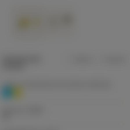
Specifiche dei
Metrica
Imperiale
prodotti
Livello 1 di classificazione del materiale
(TMC1ISO)
P
M
Geometria
(CBMD)
HR