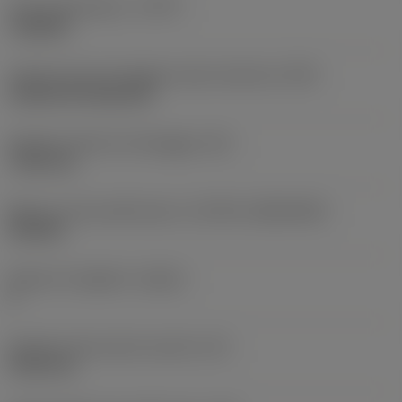
Tipo di operazione
(CTPT)
roughing
Codice tipo di montaggio inserto (metrico)
(IFS)
Cylindrical fixing hole
Diametro del foro di fissaggio
(D1)
7,925 mm
Misura e forma dell'inserto
(CUTINT_SIZESHAPE)
CN1906
Numero di taglienti
(CEDC)
2
Diametro del cerchio inscritto
(IC)
19,05 mm