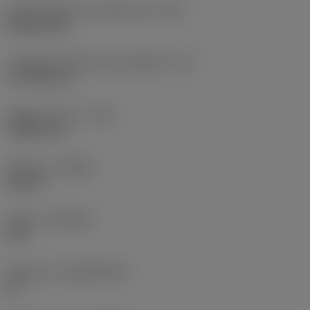
Codice della forma dell'inserto
(SC)
Rhombic 80
Lunghezza effettiva del tagliente
(LE)
17,7439 mm
Raggio di punta
(RE)
1,5875 mm
Versione
(HAND)
Neutral
Qualità
(GRADE)
235
Substrato
(SUBSTRATE)
HC