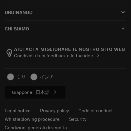
Customer service
Riciclaggio
keyboard_arrow_down
ORDINANDO
Distributors and specialists
Ricondizionamento
How to buy
Guides and tutorials
Tailor Made
keyboard_arrow_down
CHI SIAMO
Order
Calculators and apps
About Sandvik Coromant
Return
Catalogues and handbooks
Manufacturing wellness
Track your order
AIUTACI A MIGLIORARE IL NOSTRO SITO WEB
emoji_objects
chevron_right
Condividi i tuoi feedback o le tue idee
Career
Make a quotation
Sustainable business
Articoli
ミリ
インチ
For press
chevron_right
Giappone | 日本語
Legal notice
Privacy policy
Code of conduct
Whistleblowing procedure
Security
Condizioni generali di vendita