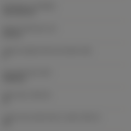
Rivestimento
(COATING)
CVD TiCN+TiN
Spessore dell'inserto
(S)
6,35 mm
Angolo di spoglia inferiore principale
(AN)
0 °
Peso dell'articolo
(WT)
0,0262 kg
Sede inserto
(SSC_M)
19
Codice misura sede inserto, in pollici
(SSC_N)
3/4