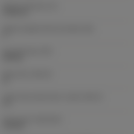
Spessore dell'inserto
(S)
4,7625 mm
Angolo di spoglia inferiore principale
(AN)
0 °
Peso dell'articolo
(WT)
0,009 kg
Sede inserto
(SSC_M)
12
Codice misura sede inserto, in pollici
(SSC_N)
1/2
Data di lancio
(ValFrom20)
17/09/10