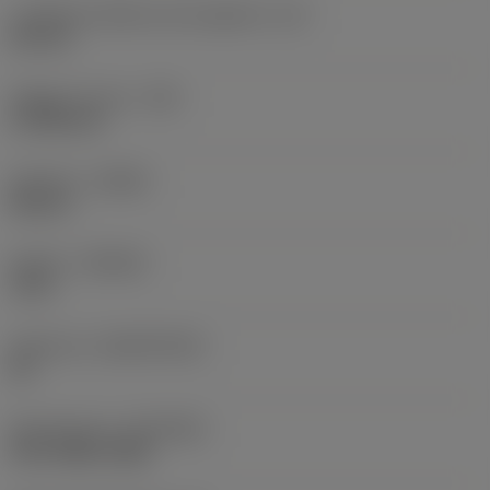
Lunghezza effettiva del tagliente
(LE)
8,5 mm
Raggio di punta
(RE)
0,7938 mm
Versione
(HAND)
Neutral
Qualità
(GRADE)
1115
Substrato
(SUBSTRATE)
HC
Rivestimento
(COATING)
PVD TiAlN+TiAlN