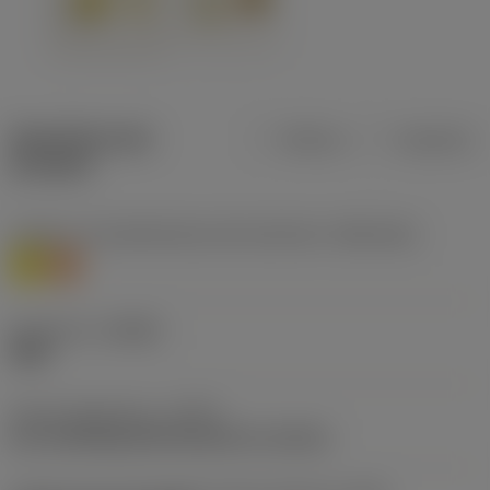
Specifiche dei
Metrica
Imperiale
prodotti
Livello 1 di classificazione del materiale
(TMC1ISO)
M
S
Geometria
(CBMD)
SMR
Tipo di operazione
(CTPT)
pre-machining with demand on surface