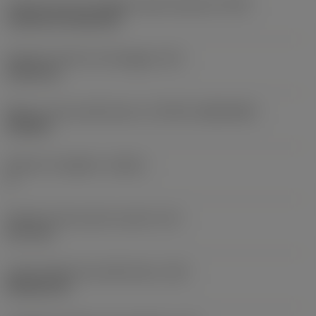
Codice tipo di montaggio inserto (metrico)
(IFS)
Cylindrical fixing hole
Diametro del foro di fissaggio
(D1)
5,156 mm
Misura e forma dell'inserto
(CUTINT_SIZESHAPE)
CN1204
Numero di taglienti
(CEDC)
4
Diametro del cerchio inscritto
(IC)
12,7 mm
Codice della forma dell'inserto
(SC)
Rhombic 80