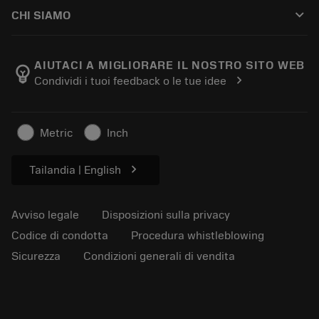
Come acquistare
Guide e tutorial
Tailor Made
keyboard_arrow_down
CHI SIAMO
Ordine
Calcolatrici e app
Informazioni su Sandvik Coromant
Restituisci
Cataloghi e manuali
Benessere manifatturiero
Traccia il tuo ordine
AIUTACI A MIGLIORARE IL NOSTRO SITO WEB
emoji_objects
chevron_right
Condividi i tuoi feedback o le tue idee
Carriera
Fai un preventivo
Business sostenibile
Articoli
Metric
Inch
Per pressa
chevron_right
Tailandia | English
Avviso legale
Disposizioni sulla privacy
Codice di condotta
Procedura whistleblowing
Sicurezza
Condizioni generali di vendita