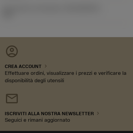
ID pacchetto di introduzione
(RELEASEPACK)
10.2
account_circle
chevron_right
CREA ACCOUNT
Effettuare ordini, visualizzare i prezzi e verificare la
disponibilità degli utensili
mail
chevron_right
ISCRIVITI ALLA NOSTRA NEWSLETTER
Seguici e rimani aggiornato