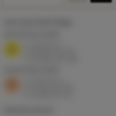
Valori iniziali
(KAPR
95 deg
)
M1.0.Z.AQ
,
Durezza: 200 HB
a
2 mm (0.5 - 4)
p
M
f
0.33 mm/r (0.1 - 0.4)
n
h
0.33 mm/r (0.1 - 0.4)
ex
v
135 m/min (215 - 120)
c
S2.0.Z.AG
,
Durezza: 350 HB
a
2 mm (0.5 - 4)
p
S
f
0.3 mm/r (0.1 - 0.4)
n
h
0.3 mm/r (0.1 - 0.4)
ex
v
16 m/min (50 - 9.5)
c
Illustrazioni tecniche