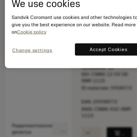
We use cookies
taglio.
Sandvik Coromant use cookies and other technologies t
Prezzo di listino:
give you the best experience on our website. Read more
16.85 EUR
on
Cookie policy
Disponibile a
stock
Accept Cookies
Change settings
Quantità per
confezione: 10
ISO: CNMG 12 04 08-
SMR 1115
ID materiale: 5908972
EAN: 25908972
ANSI: CNMG 432-SMR
1115
Rappresentazione
deployed_code
Mostra modello 3D
remove
add
generica
shopping_cart
Aggiung