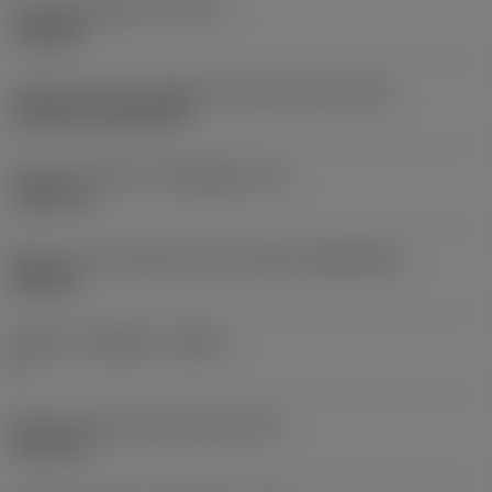
Tipo di operazione
(CTPT)
roughing
Codice tipo di montaggio inserto (metrico)
(IFS)
Cylindrical fixing hole
Diametro del foro di fissaggio
(D1)
7,925 mm
Misura e forma dell'inserto
(CUTINT_SIZESHAPE)
CN1906
Numero di taglienti
(CEDC)
2
Diametro del cerchio inscritto
(IC)
19,05 mm