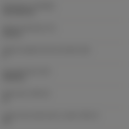
Rivestimento
(COATING)
CVD TiCN+TiN
Spessore dell'inserto
(S)
6,35 mm
Angolo di spoglia inferiore principale
(AN)
0 °
Peso dell'articolo
(WT)
0,0262 kg
Sede inserto
(SSC_M)
19
Codice misura sede inserto, in pollici
(SSC_N)
3/4