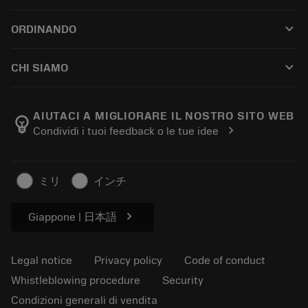
Customer service
Riciclaggio
keyboard_arrow_down
ORDINANDO
Distributors and specialists
Ricondizionamento
How to buy
Guides and tutorials
Tailor Made
keyboard_arrow_down
CHI SIAMO
Order
Calculators and apps
About Sandvik Coromant
Return
Catalogues and handbooks
Manufacturing wellness
Track your order
AIUTACI A MIGLIORARE IL NOSTRO SITO WEB
emoji_objects
chevron_right
Condividi i tuoi feedback o le tue idee
Career
Make a quotation
Sustainable business
Articoli
ミリ
インチ
For press
chevron_right
Giappone | 日本語
Legal notice
Privacy policy
Code of conduct
Whistleblowing procedure
Security
Condizioni generali di vendita