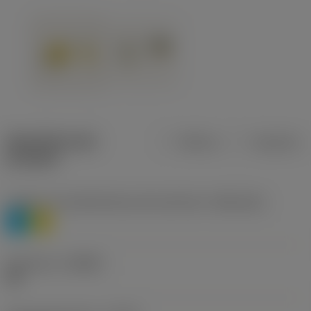
Specifiche dei
Metrica
Imperiale
prodotti
Livello 1 di classificazione del materiale
(TMC1ISO)
P
M
Geometria
(CBMD)
HR