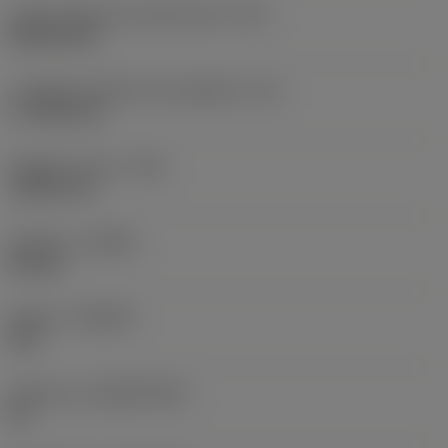
Codice della forma dell'inserto
(SC)
Rhombic 80
Lunghezza effettiva del tagliente
(LE)
17,7439 mm
Raggio di punta
(RE)
1,5875 mm
Versione
(HAND)
Neutral
Qualità
(GRADE)
235
Substrato
(SUBSTRATE)
HC