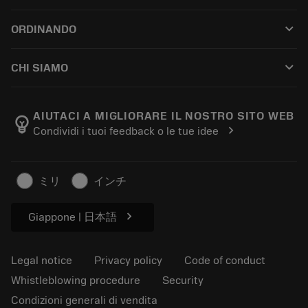
Customer service
Riciclaggio
keyboard_arrow_down
ORDINANDO
Distributors and specialists
Ricondizionamento
How to buy
Guides and tutorials
Tailor Made
keyboard_arrow_down
CHI SIAMO
Order
Calculators and apps
About Sandvik Coromant
Return
Catalogues and handbooks
Manufacturing wellness
Track your order
AIUTACI A MIGLIORARE IL NOSTRO SITO WEB
emoji_objects
chevron_right
Condividi i tuoi feedback o le tue idee
Career
Make a quotation
Sustainable business
Articoli
ミリ
インチ
For press
chevron_right
Giappone | 日本語
Legal notice
Privacy policy
Code of conduct
Whistleblowing procedure
Security
Condizioni generali di vendita