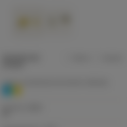
Specifiche dei
Metrica
Imperiale
prodotti
Livello 1 di classificazione del materiale
(TMC1ISO)
P
M
Geometria
(CBMD)
HR