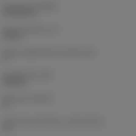
Rivestimento
(COATING)
CVD TiCN+TiN
Spessore dell'inserto
(S)
6,35 mm
Angolo di spoglia inferiore principale
(AN)
0 °
Peso dell'articolo
(WT)
0,0262 kg
Sede inserto
(SSC_M)
19
Codice misura sede inserto, in pollici
(SSC_N)
3/4