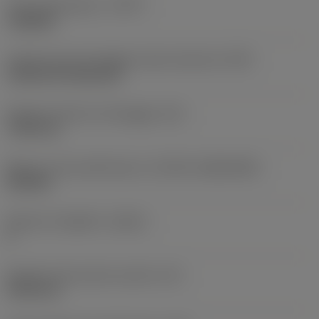
Tipo di operazione
(CTPT)
roughing
Codice tipo di montaggio inserto (metrico)
(IFS)
Cylindrical fixing hole
Diametro del foro di fissaggio
(D1)
7,925 mm
Misura e forma dell'inserto
(CUTINT_SIZESHAPE)
CN1906
Numero di taglienti
(CEDC)
2
Diametro del cerchio inscritto
(IC)
19,05 mm