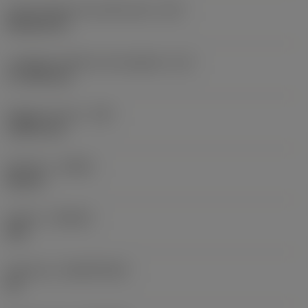
Codice della forma dell'inserto
(SC)
Rhombic 80
Lunghezza effettiva del tagliente
(LE)
17,7439 mm
Raggio di punta
(RE)
1,5875 mm
Versione
(HAND)
Neutral
Qualità
(GRADE)
235
Substrato
(SUBSTRATE)
HC