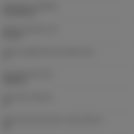
Rivestimento
(COATING)
CVD TiCN+TiN
Spessore dell'inserto
(S)
6,35 mm
Angolo di spoglia inferiore principale
(AN)
0 °
Peso dell'articolo
(WT)
0,0262 kg
Sede inserto
(SSC_M)
19
Codice misura sede inserto, in pollici
(SSC_N)
3/4