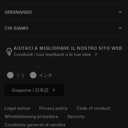
Customer service
Riciclaggio
keyboard_arrow_down
ORDINANDO
Distributors and specialists
Ricondizionamento
How to buy
Guides and tutorials
Tailor Made
keyboard_arrow_down
CHI SIAMO
Order
Calculators and apps
About Sandvik Coromant
Return
Catalogues and handbooks
Manufacturing wellness
Track your order
AIUTACI A MIGLIORARE IL NOSTRO SITO WEB
emoji_objects
chevron_right
Condividi i tuoi feedback o le tue idee
Career
Make a quotation
Sustainable business
Articoli
ミリ
インチ
For press
chevron_right
Giappone | 日本語
Legal notice
Privacy policy
Code of conduct
Whistleblowing procedure
Security
Condizioni generali di vendita