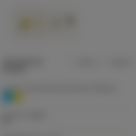
Specifiche dei
Metrica
Imperiale
prodotti
Livello 1 di classificazione del materiale
(TMC1ISO)
P
M
Geometria
(CBMD)
HR