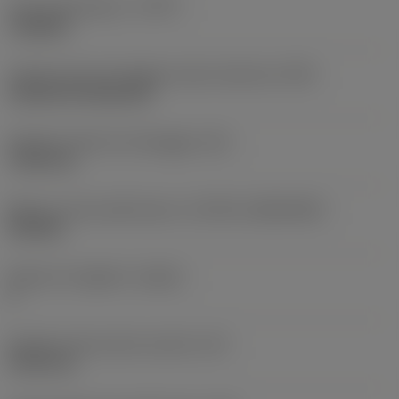
Tipo di operazione
(CTPT)
roughing
Codice tipo di montaggio inserto (metrico)
(IFS)
Cylindrical fixing hole
Diametro del foro di fissaggio
(D1)
7,925 mm
Misura e forma dell'inserto
(CUTINT_SIZESHAPE)
CN1906
Numero di taglienti
(CEDC)
2
Diametro del cerchio inscritto
(IC)
19,05 mm