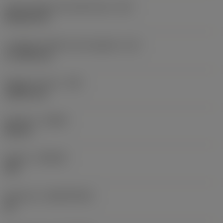
Codice della forma dell'inserto
(SC)
Rhombic 80
Lunghezza effettiva del tagliente
(LE)
17,7439 mm
Raggio di punta
(RE)
1,5875 mm
Versione
(HAND)
Neutral
Qualità
(GRADE)
235
Substrato
(SUBSTRATE)
HC