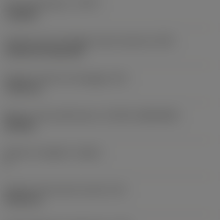
Tipo di operazione
(CTPT)
roughing
Codice tipo di montaggio inserto (metrico)
(IFS)
Cylindrical fixing hole
Diametro del foro di fissaggio
(D1)
7,925 mm
Misura e forma dell'inserto
(CUTINT_SIZESHAPE)
CN1906
Numero di taglienti
(CEDC)
2
Diametro del cerchio inscritto
(IC)
19,05 mm