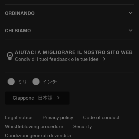
Customer service
Riciclaggio
keyboard_arrow_down
ORDINANDO
Distributors and specialists
Ricondizionamento
How to buy
Guides and tutorials
Tailor Made
keyboard_arrow_down
CHI SIAMO
Order
Calculators and apps
About Sandvik Coromant
Return
Catalogues and handbooks
Manufacturing wellness
Track your order
AIUTACI A MIGLIORARE IL NOSTRO SITO WEB
emoji_objects
chevron_right
Condividi i tuoi feedback o le tue idee
Career
Make a quotation
Sustainable business
Articoli
ミリ
インチ
For press
chevron_right
Giappone | 日本語
Legal notice
Privacy policy
Code of conduct
Whistleblowing procedure
Security
Condizioni generali di vendita