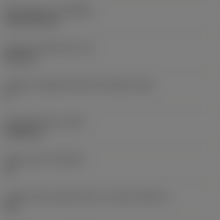
Rivestimento
(COATING)
CVD TiCN+TiN
Spessore dell'inserto
(S)
6,35 mm
Angolo di spoglia inferiore principale
(AN)
0 °
Peso dell'articolo
(WT)
0,0262 kg
Sede inserto
(SSC_M)
19
Codice misura sede inserto, in pollici
(SSC_N)
3/4