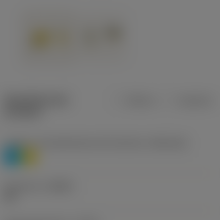
Specifiche dei
Metrica
Imperiale
prodotti
Livello 1 di classificazione del materiale
(TMC1ISO)
P
M
Geometria
(CBMD)
HR