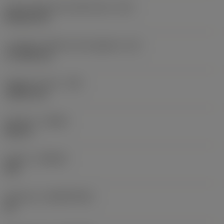
Codice della forma dell'inserto
(SC)
Rhombic 80
Lunghezza effettiva del tagliente
(LE)
17,7439 mm
Raggio di punta
(RE)
1,5875 mm
Versione
(HAND)
Neutral
Qualità
(GRADE)
235
Substrato
(SUBSTRATE)
HC