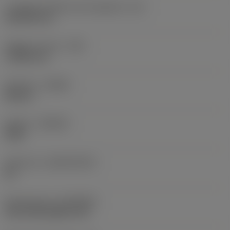
Lunghezza effettiva del tagliente
(LE)
18,1439 mm
Raggio di punta
(RE)
1,1906 mm
Versione
(HAND)
Neutral
Qualità
(GRADE)
4305
Substrato
(SUBSTRATE)
HC
Rivestimento
(COATING)
CVD TiCN+Al2O3+TiN