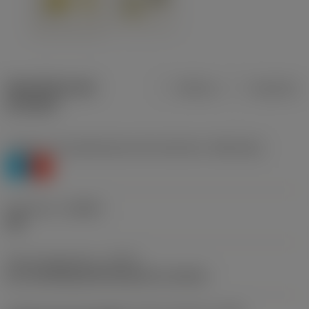
Specifiche dei
Metrica
Imperiale
prodotti
Livello 1 di classificazione del materiale
(TMC1ISO)
P
K
Geometria
(CBMD)
HM
Tipo di operazione
(CTPT)
pre-machining with demand on surface