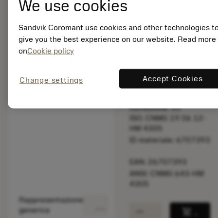
We use cookies
la velocità di
taglio.
Sandvik Coromant use cookies and other technologies t
give you the best experience on our website. Read more
Prezzo di listino:
on
Cookie policy
39.65 EUR
Non disponibile
Accept Cookies
Change settings
Quantità per
confezione: 10
ISO: CNMG 19 06 12-
HM 4305
ID materiale: 6707393
EAN: 26707393
ANSI: CNMG 643-HM
4305
Rappresentazione
deployed_code
Mostra modello 3D
remove
add
generica
shopping_cart
Aggiung