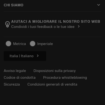
Come acquistare
Conoscenza tecnica
Cataloghi
keyboard_arrow_down
CHI SIAMO
Ordina
E-learning
Carriere
Aggiungi al carrello dei resi
Eventi e formazione
Informazioni su Sandvik Coromant
Traccia il tuo ordine
Tool ID
AIUTACI A MIGLIORARE IL NOSTRO SITO WEB
emoji_objects
chevron_right
Condividi i tuoi feedback o le tue idee
Dove siamo
FAQ
Per la stampa
Contatti
Informazioni sulla sicurezza
Metrica
Imperiale
Sostenibilità
chevron_right
Italia | Italiano
Avviso legale
Disposizioni sulla privacy
Codice di condotta
Procedura whistleblowing
Sicurezza
Condizioni generali di vendita