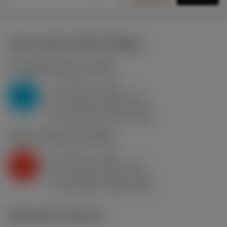
Valori iniziali
(KAPR
95 deg
)
P2.1.Z.AN
,
Durezza: 175 HB
a
4 mm (1 - 10)
p
P
f
0.5 mm/r (0.25 - 0.8)
n
h
0.5 mm/r (0.25 - 0.8)
ex
v
280 m/min (335 - 240)
c
K2.2.C.UT
,
Durezza: 245 HB
a
4 mm (1 - 10)
p
K
f
0.5 mm/r (0.25 - 0.8)
n
h
0.5 mm/r (0.25 - 0.8)
ex
v
235 m/min (285 - 200)
c
Illustrazioni tecniche