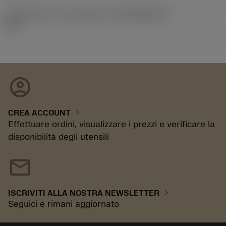
ID pacchetto di introduzione
(RELEASEPACK)
15.1
account_circle
chevron_right
CREA ACCOUNT
Effettuare ordini, visualizzare i prezzi e verificare la
disponibilità degli utensili
mail
chevron_right
ISCRIVITI ALLA NOSTRA NEWSLETTER
Seguici e rimani aggiornato