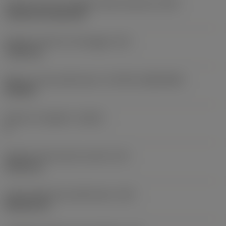
Codice tipo di montaggio inserto (metrico)
(IFS)
Cylindrical fixing hole
Diametro del foro di fissaggio
(D1)
7,925 mm
Misura e forma dell'inserto
(CUTINT_SIZESHAPE)
CN1906
Numero di taglienti
(CEDC)
4
Diametro del cerchio inscritto
(IC)
19,05 mm
Codice della forma dell'inserto
(SC)
Rhombic 80