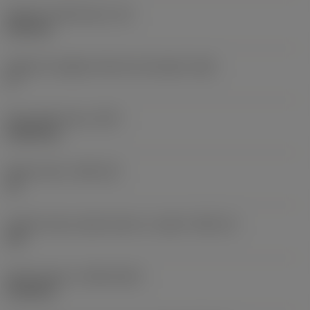
Spessore dell'inserto
(S)
6,35 mm
Angolo di spoglia inferiore principale
(AN)
0 °
Peso dell'articolo
(WT)
0,0262 kg
Sede inserto
(SSC_M)
19
Codice misura sede inserto, in pollici
(SSC_N)
3/4
Data di lancio
(ValFrom20)
21/02/15