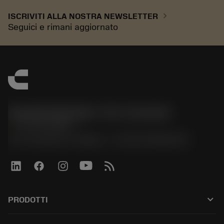
chevron_right
ISCRIVITI ALLA NOSTRA NEWSLETTER
Seguici e rimani aggiornato
Sandvik Italia SpA - Div. Coromant
phone
02 94752020
Via A. Raimondi, 13 Milano - P. IVA 00750020158
keyboard_arrow_down
PRODOTTI
Tutti gli utensili