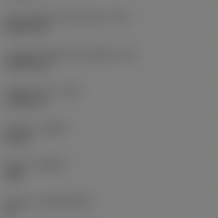
Codice della forma dell'inserto
(SC)
Rhombic 80
Lunghezza effettiva del tagliente
(LE)
18,1439 mm
Raggio di punta
(RE)
1,1906 mm
Versione
(HAND)
Neutral
Qualità
(GRADE)
4335
Substrato
(SUBSTRATE)
HC