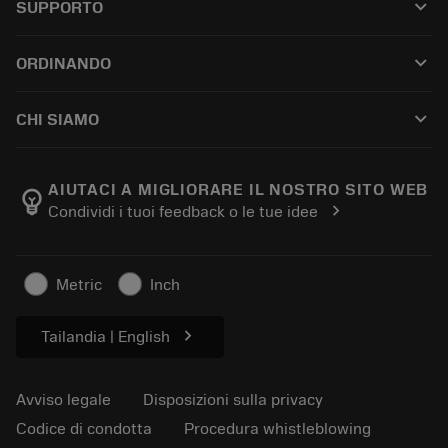
keyboard_arrow_down
SUPPORTO
Tutti i software
Servizio clienti
Riciclaggio
keyboard_arrow_down
ORDINANDO
Distributori e specialisti
Ricondizionamento
Come acquistare
Guide e tutorial
Tailor Made
keyboard_arrow_down
CHI SIAMO
Ordine
Calcolatrici e app
Informazioni su Sandvik Coromant
Restituisci
Cataloghi e manuali
Benessere manifatturiero
Traccia il tuo ordine
AIUTACI A MIGLIORARE IL NOSTRO SITO WEB
emoji_objects
chevron_right
Condividi i tuoi feedback o le tue idee
Carriera
Fai un preventivo
Business sostenibile
Articoli
Metric
Inch
Per pressa
chevron_right
Tailandia | English
Avviso legale
Disposizioni sulla privacy
Codice di condotta
Procedura whistleblowing