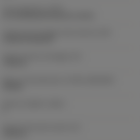
Tipo di operazione
(CTPT)
pre-machining with demand on surface
Codice tipo di montaggio inserto (metrico)
(IFS)
Cylindrical fixing hole
Diametro del foro di fissaggio
(D1)
7,925 mm
Misura e forma dell'inserto
(CUTINT_SIZESHAPE)
CN1906
Numero di taglienti
(CEDC)
4
Diametro del cerchio inscritto
(IC)
19,05 mm