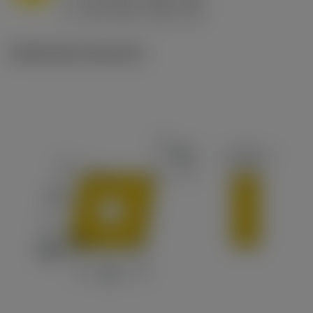
ex
v
130 m/min (180 - 90)
c
Illustrazioni tecniche