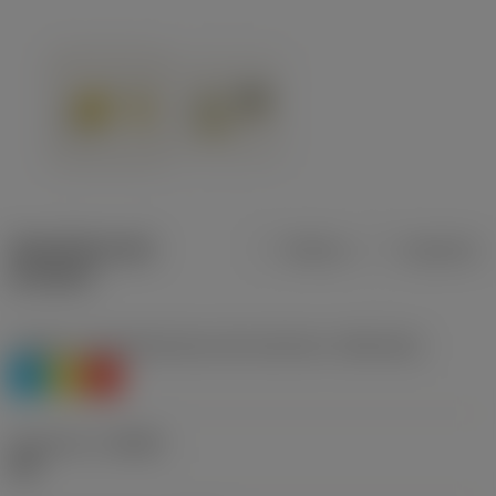
Specifiche dei
Metrica
Imperiale
prodotti
Livello 1 di classificazione del materiale
(TMC1ISO)
P
M
K
Geometria
(CBMD)
HM