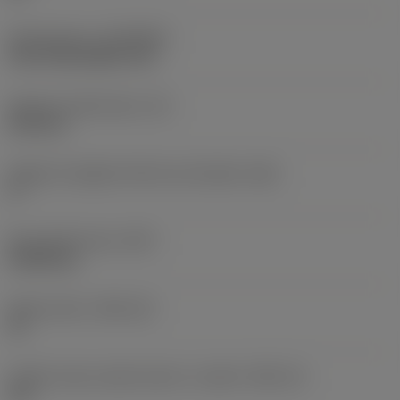
Rivestimento
(COATING)
CVD TiCN+Al2O3+TiN
Spessore dell'inserto
(S)
6,35 mm
Angolo di spoglia inferiore principale
(AN)
0 °
Peso dell'articolo
(WT)
0,0246 kg
Sede inserto
(SSC_M)
19
Codice misura sede inserto, in pollici
(SSC_N)
3/4