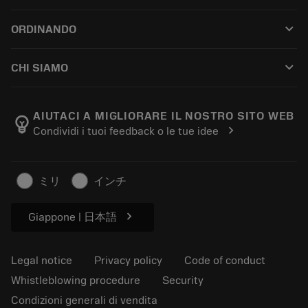
Customer service
Riciclaggio
keyboard_arrow_down
ORDINANDO
Distributors and specialists
Ricondizionamento
How to buy
Guides and tutorials
Tailor Made
keyboard_arrow_down
CHI SIAMO
Order
Calculators and apps
About Sandvik Coromant
Return
Catalogues and handbooks
Manufacturing wellness
Track your order
AIUTACI A MIGLIORARE IL NOSTRO SITO WEB
emoji_objects
chevron_right
Condividi i tuoi feedback o le tue idee
Career
Make a quotation
Sustainable business
Articoli
ミリ
インチ
For press
chevron_right
Giappone | 日本語
Legal notice
Privacy policy
Code of conduct
Whistleblowing procedure
Security
Condizioni generali di vendita