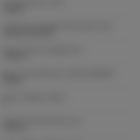
Tipo di operazione
(CTPT)
roughing
Codice tipo di montaggio inserto (metrico)
(IFS)
Cylindrical fixing hole
Diametro del foro di fissaggio
(D1)
7,925 mm
Misura e forma dell'inserto
(CUTINT_SIZESHAPE)
CN1906
Numero di taglienti
(CEDC)
2
Diametro del cerchio inscritto
(IC)
19,05 mm