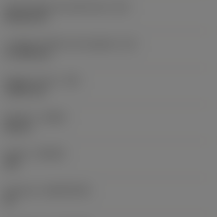
Codice della forma dell'inserto
(SC)
Rhombic 80
Lunghezza effettiva del tagliente
(LE)
17,7439 mm
Raggio di punta
(RE)
1,5875 mm
Versione
(HAND)
Neutral
Qualità
(GRADE)
235
Substrato
(SUBSTRATE)
HC