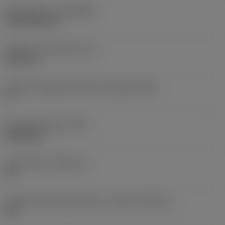
Rivestimento
(COATING)
CVD TiCN+TiN
Spessore dell'inserto
(S)
6,35 mm
Angolo di spoglia inferiore principale
(AN)
0 °
Peso dell'articolo
(WT)
0,0262 kg
Sede inserto
(SSC_M)
19
Codice misura sede inserto, in pollici
(SSC_N)
3/4