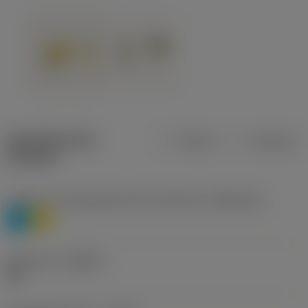
Specifiche dei
Metrica
Imperiale
prodotti
Livello 1 di classificazione del materiale
(TMC1ISO)
P
M
Geometria
(CBMD)
HR