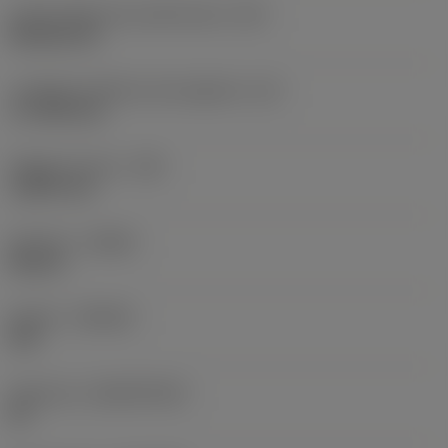
Codice della forma dell'inserto
(SC)
Rhombic 80
Lunghezza effettiva del tagliente
(LE)
17,7439 mm
Raggio di punta
(RE)
1,5875 mm
Versione
(HAND)
Neutral
Qualità
(GRADE)
235
Substrato
(SUBSTRATE)
HC