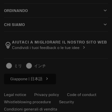
Customer service
Riciclaggio
keyboard_arrow_down
ORDINANDO
Distributors and specialists
Ricondizionamento
How to buy
Guides and tutorials
Tailor Made
keyboard_arrow_down
CHI SIAMO
Order
Calculators and apps
About Sandvik Coromant
Return
Catalogues and handbooks
Manufacturing wellness
Track your order
AIUTACI A MIGLIORARE IL NOSTRO SITO WEB
emoji_objects
chevron_right
Condividi i tuoi feedback o le tue idee
Career
Make a quotation
Sustainable business
Articoli
ミリ
インチ
For press
chevron_right
Giappone | 日本語
Legal notice
Privacy policy
Code of conduct
Whistleblowing procedure
Security
Condizioni generali di vendita