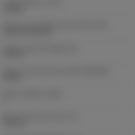
Tipo di operazione
(CTPT)
roughing
Codice tipo di montaggio inserto (metrico)
(IFS)
Cylindrical fixing hole
Diametro del foro di fissaggio
(D1)
7,925 mm
Misura e forma dell'inserto
(CUTINT_SIZESHAPE)
CN1906
Numero di taglienti
(CEDC)
2
Diametro del cerchio inscritto
(IC)
19,05 mm