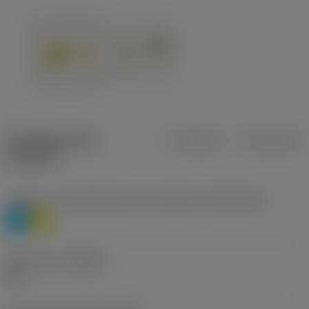
Specifiche dei
Metrica
Imperiale
prodotti
Livello 1 di classificazione del materiale
(TMC1ISO)
P
M
Geometria
(CBMD)
HR