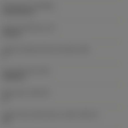
Rivestimento
(COATING)
CVD TiCN+TiN
Spessore dell'inserto
(S)
6,35 mm
Angolo di spoglia inferiore principale
(AN)
0 °
Peso dell'articolo
(WT)
0,0262 kg
Sede inserto
(SSC_M)
19
Codice misura sede inserto, in pollici
(SSC_N)
3/4