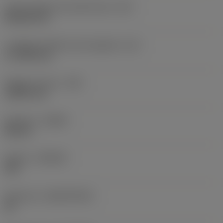
Codice della forma dell'inserto
(SC)
Rhombic 80
Lunghezza effettiva del tagliente
(LE)
17,7439 mm
Raggio di punta
(RE)
1,5875 mm
Versione
(HAND)
Neutral
Qualità
(GRADE)
235
Substrato
(SUBSTRATE)
HC