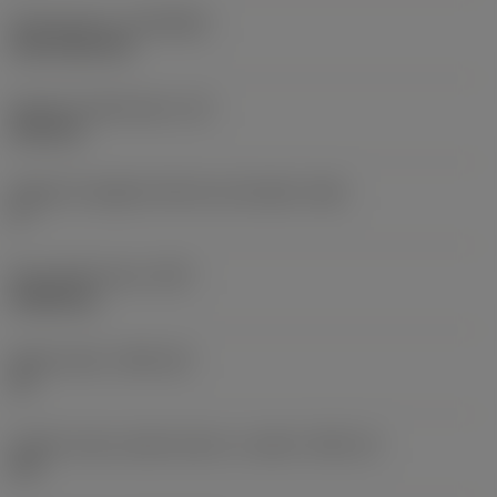
Rivestimento
(COATING)
CVD TiCN+TiN
Spessore dell'inserto
(S)
6,35 mm
Angolo di spoglia inferiore principale
(AN)
0 °
Peso dell'articolo
(WT)
0,0262 kg
Sede inserto
(SSC_M)
19
Codice misura sede inserto, in pollici
(SSC_N)
3/4