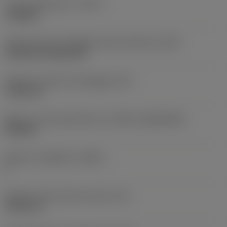
Tipo di operazione
(CTPT)
roughing
Codice tipo di montaggio inserto (metrico)
(IFS)
Cylindrical fixing hole
Diametro del foro di fissaggio
(D1)
7,925 mm
Misura e forma dell'inserto
(CUTINT_SIZESHAPE)
CN1906
Numero di taglienti
(CEDC)
2
Diametro del cerchio inscritto
(IC)
19,05 mm