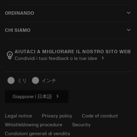
Customer service
Riciclaggio
keyboard_arrow_down
ORDINANDO
Distributors and specialists
Ricondizionamento
How to buy
Guides and tutorials
Tailor Made
keyboard_arrow_down
CHI SIAMO
Order
Calculators and apps
About Sandvik Coromant
Return
Catalogues and handbooks
Manufacturing wellness
Track your order
AIUTACI A MIGLIORARE IL NOSTRO SITO WEB
emoji_objects
chevron_right
Condividi i tuoi feedback o le tue idee
Career
Make a quotation
Sustainable business
Articoli
ミリ
インチ
For press
chevron_right
Giappone | 日本語
Legal notice
Privacy policy
Code of conduct
Whistleblowing procedure
Security
Condizioni generali di vendita