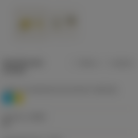
Specifiche dei
Metrica
Imperiale
prodotti
Livello 1 di classificazione del materiale
(TMC1ISO)
P
M
Geometria
(CBMD)
HR