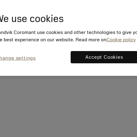
e use cookies
ndvik Coromant use cookies and other technologies to give y
e best experience on our website. Read more on
Cookie policy
Accept Cookies
hange settings