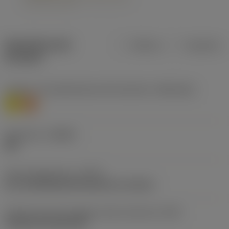
Specifiche dei
Metrica
Imperiale
prodotti
Livello 1 di classificazione del materiale
(TMC1ISO)
M
S
Geometria
(CBMD)
SM
Tipo di operazione
(CTPT)
pre-machining with demand on surface
Codice tipo di montaggio inserto (metrico)
(IFS)
Cylindrical fixing hole