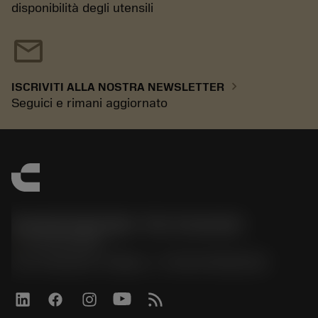
disponibilità degli utensili
mail
chevron_right
ISCRIVITI ALLA NOSTRA NEWSLETTER
Seguici e rimani aggiornato
Sandvik Italia SpA - Div. Coromant
phone
02 94752020
Via A. Raimondi, 13 Milano - P. IVA 00750020158