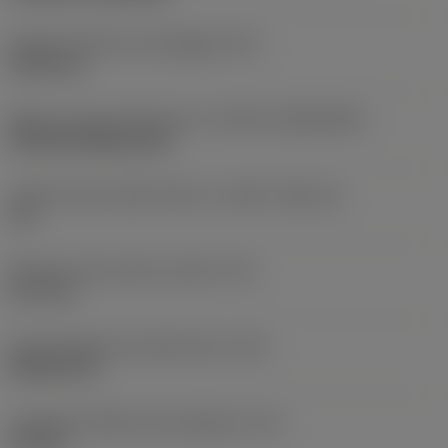
Diametro del foro di fissaggio
(D1)
5,156 mm
Misura e forma dell'inserto
(CUTINT_SIZESHAPE)
CN1204 (80deg only)
Codice misura sede inserto, in pollici
(SSC_N)
1/2
Diametro del cerchio inscritto
(IC)
12,7 mm
Codice della forma dell'inserto
(SC)
Rhombic 80
Lunghezza effettiva del tagliente
(LE)
2,4 mm