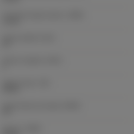
Profondità di taglio massima
(APMX)
1,5 mm
Smusso angolare
(KCH)
50 °
Numero di taglienti
(CEDC)
4
Raggio di punta
(RE)
0,8 mm
Angolo d’attacco principale
(KRINS)
95 °
Versione
(HAND)