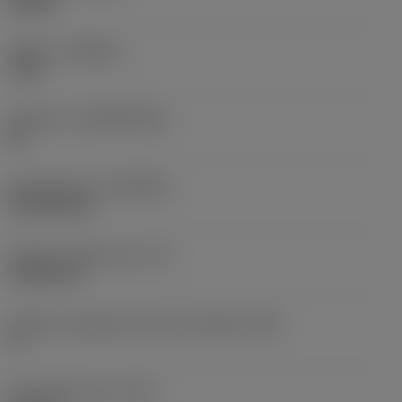
Neutral
Qualità
(GRADE)
1210
Substrato
(SUBSTRATE)
HC
Rivestimento
(COATING)
PVD AlTiCrN
Spessore dell'inserto
(S)
4,7625 mm
Angolo di spoglia inferiore principale
(AN)
0 °
Peso dell'articolo
(WT)