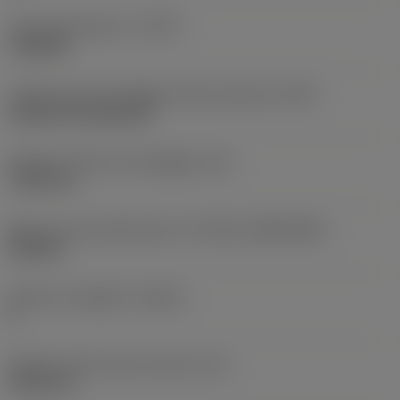
Tipo di operazione
(CTPT)
roughing
Codice tipo di montaggio inserto (metrico)
(IFS)
Cylindrical fixing hole
Diametro del foro di fissaggio
(D1)
7,925 mm
Misura e forma dell'inserto
(CUTINT_SIZESHAPE)
CN1906
Numero di taglienti
(CEDC)
2
Diametro del cerchio inscritto
(IC)
19,05 mm