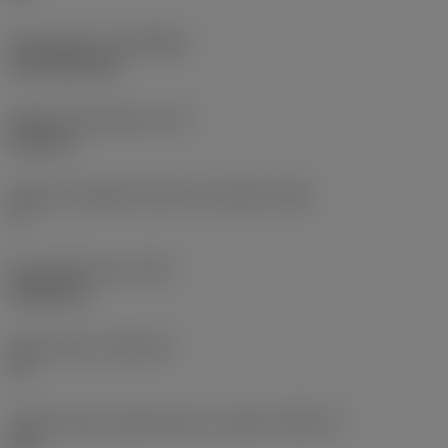
Rivestimento
(COATING)
CVD TiCN+TiN
Spessore dell'inserto
(S)
6,35 mm
Angolo di spoglia inferiore principale
(AN)
0 °
Peso dell'articolo
(WT)
0,0262 kg
Sede inserto
(SSC_M)
19
Codice misura sede inserto, in pollici
(SSC_N)
3/4