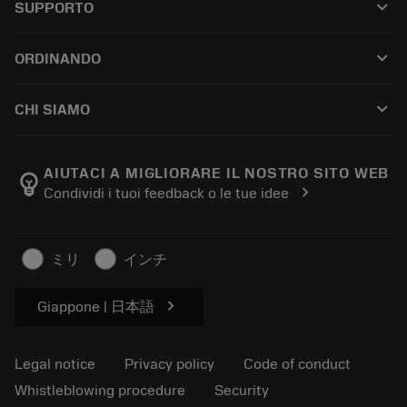
keyboard_arrow_down
SUPPORTO
All software
Customer service
Riciclaggio
keyboard_arrow_down
ORDINANDO
Distributors and specialists
Ricondizionamento
How to buy
Guides and tutorials
Tailor Made
keyboard_arrow_down
CHI SIAMO
Order
Calculators and apps
About Sandvik Coromant
Return
Catalogues and handbooks
Manufacturing wellness
Track your order
AIUTACI A MIGLIORARE IL NOSTRO SITO WEB
emoji_objects
chevron_right
Condividi i tuoi feedback o le tue idee
Career
Make a quotation
Sustainable business
Articoli
ミリ
インチ
For press
chevron_right
Giappone | 日本語
Legal notice
Privacy policy
Code of conduct
Whistleblowing procedure
Security