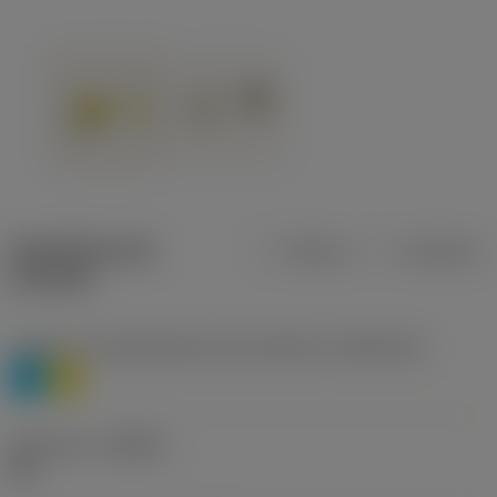
Specifiche dei
Metrica
Imperiale
prodotti
Livello 1 di classificazione del materiale
(TMC1ISO)
P
M
Geometria
(CBMD)
HR