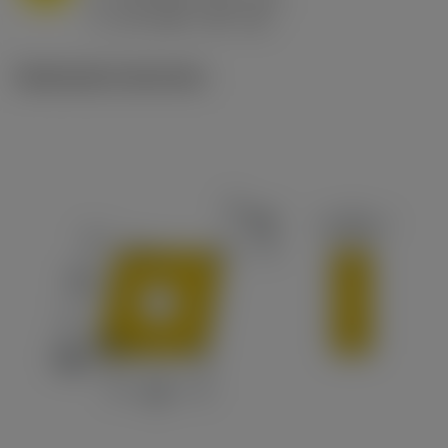
ex
v
65 m/min (90 - 50)
c
Illustrazioni tecniche