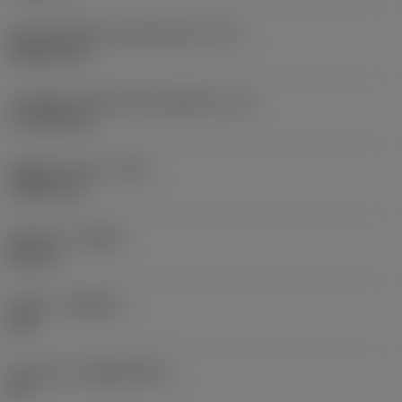
Codice della forma dell'inserto
(SC)
Rhombic 80
Lunghezza effettiva del tagliente
(LE)
17,7439 mm
Raggio di punta
(RE)
1,5875 mm
Versione
(HAND)
Neutral
Qualità
(GRADE)
235
Substrato
(SUBSTRATE)
HC