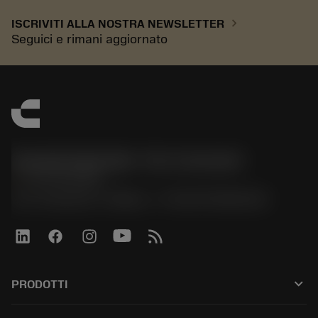
chevron_right
ISCRIVITI ALLA NOSTRA NEWSLETTER
Seguici e rimani aggiornato
Sandvik Italia SpA - Div. Coromant
phone
02 94752020
Via A. Raimondi, 13 Milano - P. IVA 00750020158
keyboard_arrow_down
PRODOTTI
All tools