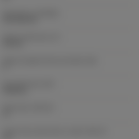
Rivestimento
(COATING)
CVD TiCN+TiN
Spessore dell'inserto
(S)
6,35 mm
Angolo di spoglia inferiore principale
(AN)
0 °
Peso dell'articolo
(WT)
0,0262 kg
Sede inserto
(SSC_M)
19
Codice misura sede inserto, in pollici
(SSC_N)
3/4