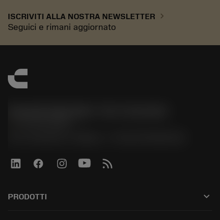
chevron_right
ISCRIVITI ALLA NOSTRA NEWSLETTER
Seguici e rimani aggiornato
Sandvik Italia SpA - Div. Coromant
phone
02 94752020
Via A. Raimondi, 13 Milano - P. IVA 00750020158
keyboard_arrow_down
PRODOTTI
All tools