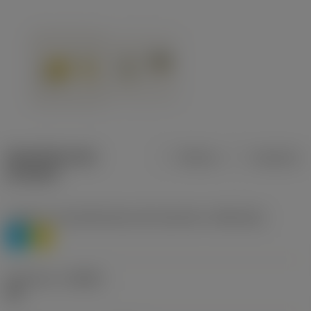
Specifiche dei
Metrica
Imperiale
prodotti
Livello 1 di classificazione del materiale
(TMC1ISO)
P
M
Geometria
(CBMD)
HR