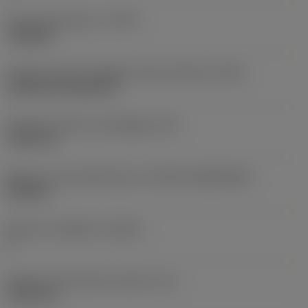
Tipo di operazione
(CTPT)
roughing
Codice tipo di montaggio inserto (metrico)
(IFS)
Cylindrical fixing hole
Diametro del foro di fissaggio
(D1)
7,925 mm
Misura e forma dell'inserto
(CUTINT_SIZESHAPE)
CN1906
Numero di taglienti
(CEDC)
2
Diametro del cerchio inscritto
(IC)
19,05 mm