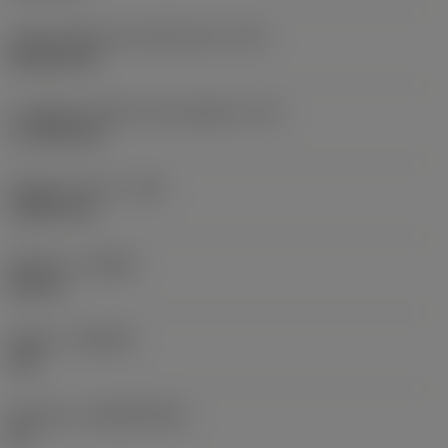
Codice della forma dell'inserto
(SC)
Rhombic 80
Lunghezza effettiva del tagliente
(LE)
17,7439 mm
Raggio di punta
(RE)
1,5875 mm
Versione
(HAND)
Neutral
Qualità
(GRADE)
235
Substrato
(SUBSTRATE)
HC