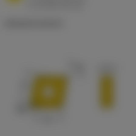
ex
v
65 m/min (90 - 50)
c
Illustrazioni tecniche