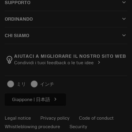
keyboard_arrow_down
SUPPORTO
All software
Customer service
Riciclaggio
keyboard_arrow_down
ORDINANDO
Distributors and specialists
Ricondizionamento
How to buy
Guides and tutorials
Tailor Made
keyboard_arrow_down
CHI SIAMO
Order
Calculators and apps
About Sandvik Coromant
Return
Catalogues and handbooks
Manufacturing wellness
Track your order
AIUTACI A MIGLIORARE IL NOSTRO SITO WEB
emoji_objects
chevron_right
Condividi i tuoi feedback o le tue idee
Career
Make a quotation
Sustainable business
Articoli
ミリ
インチ
For press
chevron_right
Giappone | 日本語
Legal notice
Privacy policy
Code of conduct
Whistleblowing procedure
Security