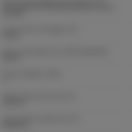
Codice tipo di montaggio inserto (metrico)
(IFS)
Partly cylindrical, 40-60 deg countersink on one or
two sides
Diametro del foro di fissaggio
(D1)
4,4 mm
Misura e forma dell'inserto
(CUTINT_SIZESHAPE)
DC11T3
Numero di taglienti
(CEDC)
2
Diametro del cerchio inscritto
(IC)
9,525 mm
Codice della forma dell'inserto
(SC)
Rhombic 55