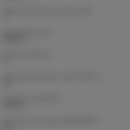
Angolo di spoglia inferiore principale
(AN)
7 °
Peso dell'articolo
(WT)
0,0044 kg
Sede inserto
(SSC_M)
11
Codice misura sede inserto, in pollici
(SSC_N)
3/8
Data di lancio
(ValFrom20)
03/01/00
ID pacchetto di introduzione
(RELEASEPACK)
98.1