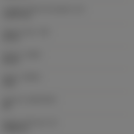
Lunghezza effettiva del tagliente
(LE)
11,4279 mm
Raggio di punta
(RE)
0,2 mm
Versione
(HAND)
Neutral
Qualità
(GRADE)
H13A
Substrato
(SUBSTRATE)
HW
Spessore dell'inserto
(S)
3,9688 mm