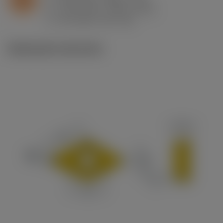
n
h
0.05 mm/r (0.04 - 0.11)
ex
v
40 m/min (40 - 40)
c
Illustrazioni tecniche