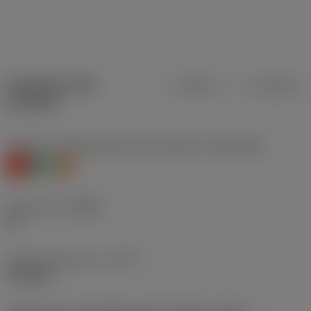
Specifiche dei
Metrica
Imperiale
prodotti
Livello 1 di classificazione del materiale
(TMC1ISO)
K
N
S
Geometria
(CBMD)
KF
Tipo di operazione
(CTPT)
finishing