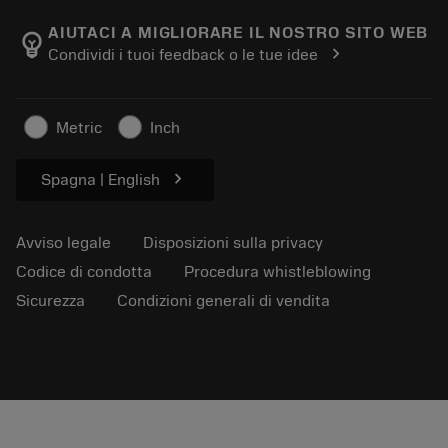
Informazioni su Sandvik Coromant
Restituisci
Cataloghi e manuali
Benessere manifatturiero
Traccia il tuo ordine
AIUTACI A MIGLIORARE IL NOSTRO SITO WEB
emoji_objects
chevron_right
Condividi i tuoi feedback o le tue idee
Carriera
Fai un preventivo
Business sostenibile
Articoli
Metric
Inch
Per pressa
chevron_right
Spagna | English
Avviso legale
Disposizioni sulla privacy
Codice di condotta
Procedura whistleblowing
Sicurezza
Condizioni generali di vendita