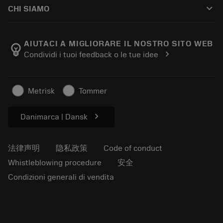
指南与教程
Tailor Made
keyboard_arrow_down
CHI SIAMO
订购
计算器和应用程序
关于Sandvik Coromant
返回
产品目录和手册
Manufacturing Wellness
跟踪订单
AIUTACI A MIGLIORARE IL NOSTRO SITO WEB
emoji_objects
chevron_right
Condividi i tuoi feedback o le tue idee
职业发展
生成报价单
可持续业务
文章
Metrisk
Tommer
供新闻媒体使用
chevron_right
Danimarca | Dansk
法律声明
隐私政策
Code of conduct
Whistleblowing procedure
安全
Condizioni generali di vendita