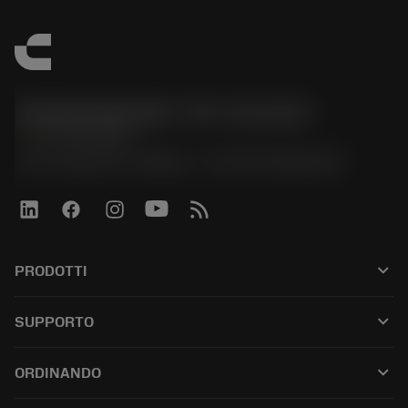
Sandvik Italia SpA - Div. Coromant
phone
02 94752020
Via A. Raimondi, 13 Milano - P. IVA 00750020158
keyboard_arrow_down
PRODOTTI
全部刀具
keyboard_arrow_down
SUPPORTO
所有软件
客户服务
回收
keyboard_arrow_down
ORDINANDO
分销商和专业人士
翻新
如何购买