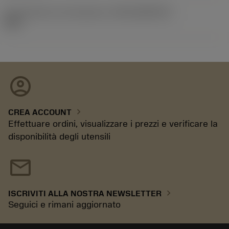
ID pacchetto di introduzione
(RELEASEPACK)
08.2
account_circle
chevron_right
CREA ACCOUNT
Effettuare ordini, visualizzare i prezzi e verificare la
disponibilità degli utensili
mail
chevron_right
ISCRIVITI ALLA NOSTRA NEWSLETTER
Seguici e rimani aggiornato