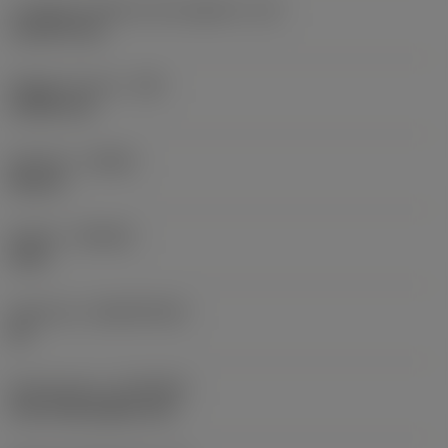
Lunghezza effettiva del tagliente
(LE)
11,2279 mm
Raggio di punta
(RE)
0,3969 mm
Versione
(HAND)
Neutral
Qualità
(GRADE)
1515
Substrato
(SUBSTRATE)
HC
Rivestimento
(COATING)
CVD TiCN+Al2O3+TiN