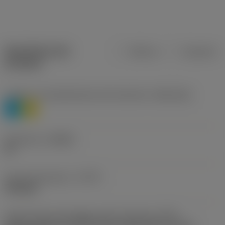
Specifiche dei
Metrica
Imperiale
prodotti
Livello 1 di classificazione del materiale
(TMC1ISO)
P
M
Geometria
(CBMD)
PF
Tipo di operazione
(CTPT)
finishing
Codice tipo di montaggio inserto (metrico)
(IFS)