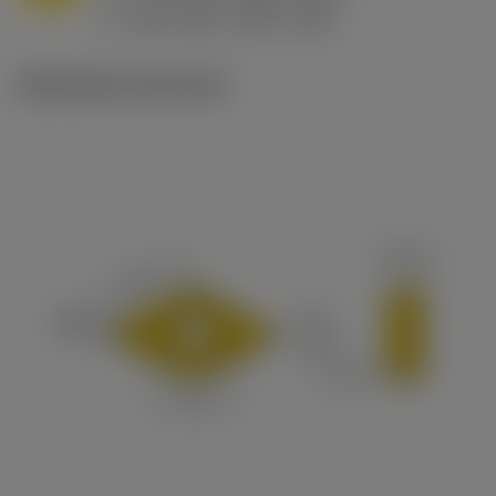
ex
v
240 m/min (240 - 190)
c
Illustrazioni tecniche