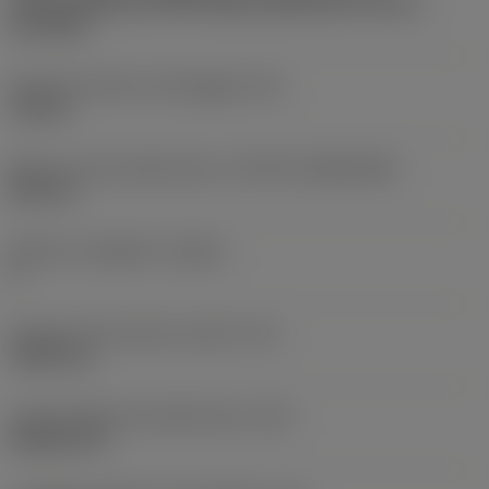
Partly cylindrical, 40-60 deg countersink on one or
two sides
Diametro del foro di fissaggio
(D1)
4,4 mm
Misura e forma dell'inserto
(CUTINT_SIZESHAPE)
DC11T3
Numero di taglienti
(CEDC)
2
Diametro del cerchio inscritto
(IC)
9,525 mm
Codice della forma dell'inserto
(SC)
Rhombic 55