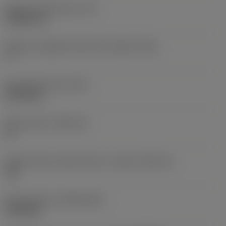
Spessore dell'inserto
(S)
3,9688 mm
Angolo di spoglia inferiore principale
(AN)
7 °
Peso dell'articolo
(WT)
0,0042 kg
Sede inserto
(SSC_M)
11
Codice misura sede inserto, in pollici
(SSC_N)
3/8
Data di lancio
(ValFrom20)
16/06/08