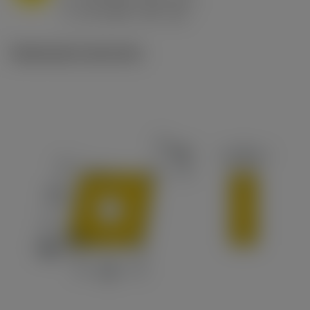
ex
v
65 m/min (90 - 50)
c
Illustrazioni tecniche