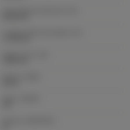
Codice della forma dell'inserto
(SC)
Rhombic 80
Lunghezza effettiva del tagliente
(LE)
17,7439 mm
Raggio di punta
(RE)
1,5875 mm
Versione
(HAND)
Neutral
Qualità
(GRADE)
235
Substrato
(SUBSTRATE)
HC