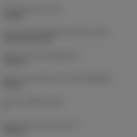
Tipo di operazione
(CTPT)
roughing
Codice tipo di montaggio inserto (metrico)
(IFS)
Cylindrical fixing hole
Diametro del foro di fissaggio
(D1)
7,925 mm
Misura e forma dell'inserto
(CUTINT_SIZESHAPE)
CN1906
Numero di taglienti
(CEDC)
2
Diametro del cerchio inscritto
(IC)
19,05 mm