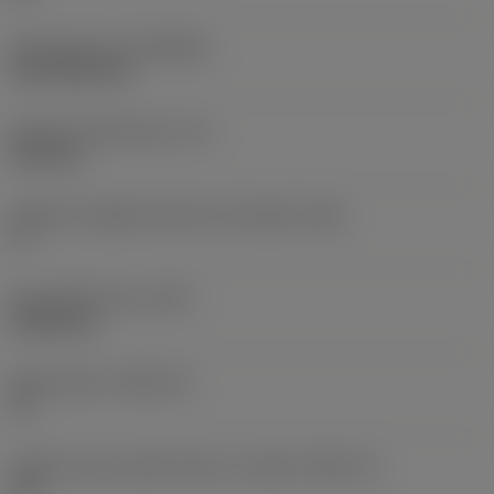
Rivestimento
(COATING)
CVD TiCN+TiN
Spessore dell'inserto
(S)
6,35 mm
Angolo di spoglia inferiore principale
(AN)
0 °
Peso dell'articolo
(WT)
0,0262 kg
Sede inserto
(SSC_M)
19
Codice misura sede inserto, in pollici
(SSC_N)
3/4