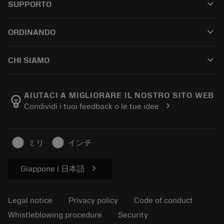
keyboard_arrow_down
SUPPORTO
All software
Customer service
Riciclaggio
keyboard_arrow_down
ORDINANDO
Distributors and specialists
Ricondizionamento
How to buy
Guides and tutorials
Tailor Made
keyboard_arrow_down
CHI SIAMO
Order
Calculators and apps
About Sandvik Coromant
Return
Catalogues and handbooks
Manufacturing wellness
Track your order
AIUTACI A MIGLIORARE IL NOSTRO SITO WEB
emoji_objects
chevron_right
Condividi i tuoi feedback o le tue idee
Career
Make a quotation
Sustainable business
Articoli
ミリ
インチ
For press
chevron_right
Giappone | 日本語
Legal notice
Privacy policy
Code of conduct
Whistleblowing procedure
Security