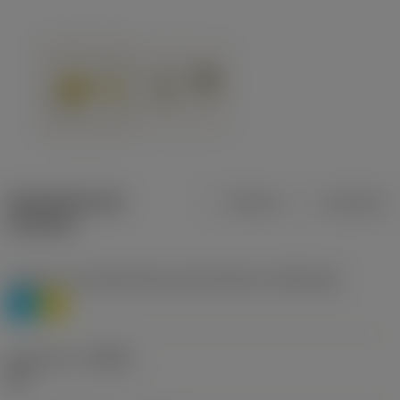
Specifiche dei
Metrica
Imperiale
prodotti
Livello 1 di classificazione del materiale
(TMC1ISO)
P
M
Geometria
(CBMD)
HR