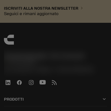
chevron_right
ISCRIVITI ALLA NOSTRA NEWSLETTER
Seguici e rimani aggiornato
Sandvik Italia SpA - Div. Coromant
phone
02 94752020
Via A. Raimondi, 13 Milano - P. IVA 00750020158
keyboard_arrow_down
PRODOTTI
All tools