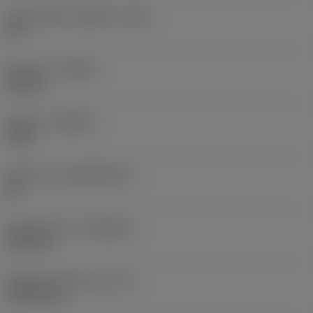
Angolo della superficie
(GB)
30 °
Versione
(HAND)
Neutral
Qualità
(GRADE)
7015
Substrato
(SUBSTRATE)
BC
Rivestimento
(COATING)
PVD TiN
Spessore dell'inserto
(S)
4,7625 mm