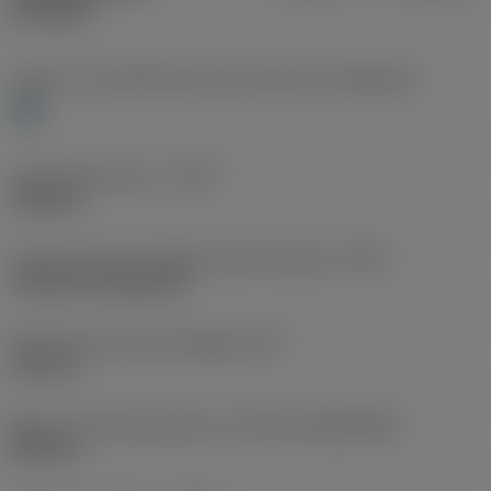
prodotti
Livello 1 di classificazione del materiale
(TMC1ISO)
H
Tipo di operazione
(CTPT)
finishing
Codice tipo di montaggio inserto (metrico)
(IFS)
Cylindrical fixing hole
Diametro del foro di fissaggio
(D1)
3,81 mm
Misura e forma dell'inserto
(CUTINT_SIZESHAPE)
DN1104