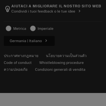
Manufacturing Wellness
ติดตามคำสั่งซื้อของคุณ
AIUTACI A MIGLIORARE IL NOSTRO SITO WEB
emoji_objects
chevron_right
Condividi i tuoi feedback o le tue idee
อาชีพ
ทำใบเสนอราคา
ธุรกิจที่ยั่งยืน
บทความ
Metrica
Imperiale
สำหรับสื่อมวลชน
chevron_right
Germania | Italiano
ประกาศทางกฎหมาย
นโยบายความเป็นส่วนตัว
Code of conduct
Whistleblowing procedure
ความปลอดภัย
Condizioni generali di vendita