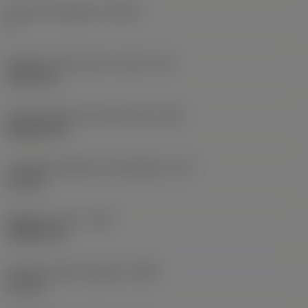
Numero di taglienti
(CEDC)
4
Diametro del cerchio inscritto
(IC)
9,525 mm
Codice della forma dell'inserto
(SC)
Rhombic 55
Lunghezza effettiva del tagliente
(LE)
3,2 mm
Raggio di punta
(RE)
0,3969 mm
Ampiezza della superficie
(BN)
0,1 mm