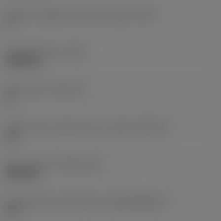
Angolo di spoglia inferiore principale
(AN)
0 °
Peso dell'articolo
(WT)
0,0052 kg
Sede inserto
(SSC_M)
11
Codice misura sede inserto, in pollici
(SSC_N)
3/8
Data di lancio
(ValFrom20)
02/01/06
ID pacchetto di introduzione
(RELEASEPACK)
06.1