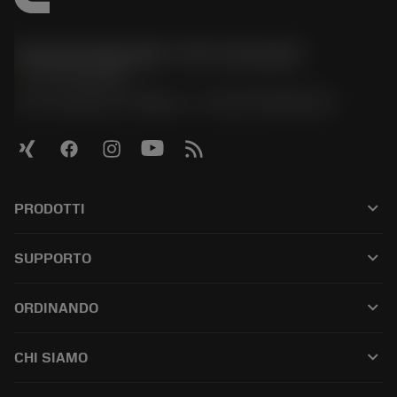
Sandvik Italia SpA - Div. Coromant
phone
02 94752020
Via A. Raimondi, 13 Milano - P. IVA 00750020158
keyboard_arrow_down
PRODOTTI
เครื่องมือทั้งหมด
keyboard_arrow_down
SUPPORTO
ซอฟต์แวร์ทั้งหมด
ฝ่ายบริการลูกค้า
การรีไซเคิล
keyboard_arrow_down
ORDINANDO
ผู้จัดจำหน่ายและผู้เชี่ยวชาญ
การปรับสภาพใหม่
วิธีซื้อ
คู่มือและบทช่วยสอน
Tailor Made
keyboard_arrow_down
CHI SIAMO
สั่งซื้อ
เครื่องคิดเลขและแอป
เกี่ยวกับ Sandvik Coromant
ส่งคืน
แคตตาล็อกและคู่มืออ้างอิง