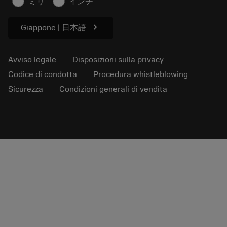
ミリ
インチ
Per pressa
chevron_right
Giappone | 日本語
Avviso legale
Disposizioni sulla privacy
Codice di condotta
Procedura whistleblowing
Sicurezza
Condizioni generali di vendita