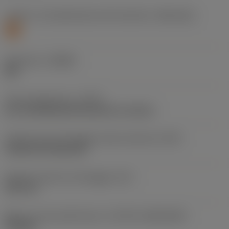
Livello 1 di classificazione del materiale
(TMC1ISO)
S
Geometria
(CBMD)
SM
Tipo di operazione
(CTPT)
pre-machining with demand on surface
Codice tipo di montaggio inserto (metrico)
(IFS)
Cylindrical fixing hole
Diametro del foro di fissaggio
(D1)
3,81 mm
Misura e forma dell'inserto
(CUTINT_SIZESHAPE)
TN1604