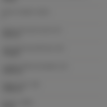
Numero di taglienti
(CEDC)
6
Diametro del cerchio inscritto
(IC)
9,525 mm
Codice della forma dell'inserto
(SC)
Triangular
Lunghezza effettiva del tagliente
(LE)
13,564 mm
Raggio di punta
(RE)
1,1906 mm
Versione
(HAND)