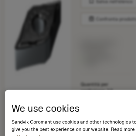
bookmark
Salva nell'elenco
balance
Confronta prodott
Prezzo di listino:
15.40 EUR
Disponibile a
stock
Quantità per
confezione: 10
ISO: DNGG 15 04 02-
SGF 1105
We use cookies
ID materiale: 5915109
Sandvik Coromant use cookies and other technologies t
EAN: 25915109
give you the best experience on our website. Read more
ANSI: TNMG 333-SM