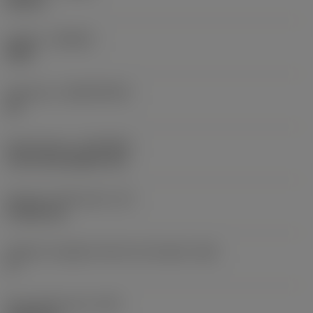
Neutral
Qualità
(GRADE)
S05F
Substrato
(SUBSTRATE)
HC
Rivestimento
(COATING)
CVD TiCrN+Al2O3+TiN
Spessore dell'inserto
(S)
4,7625 mm
Angolo di spoglia inferiore principale
(AN)
0 °
Peso dell'articolo
(WT)