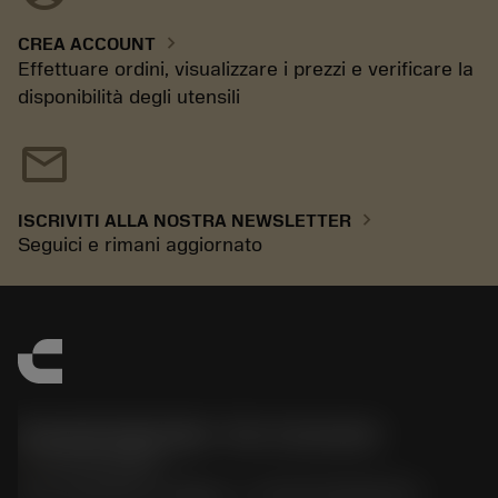
chevron_right
CREA ACCOUNT
Effettuare ordini, visualizzare i prezzi e verificare la
disponibilità degli utensili
mail
chevron_right
ISCRIVITI ALLA NOSTRA NEWSLETTER
Seguici e rimani aggiornato
Sandvik Italia SpA - Div. Coromant
phone
02 94752020
Via A. Raimondi, 13 Milano - P. IVA 00750020158