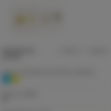
Specifiche dei
Metrica
Imperiale
prodotti
Livello 1 di classificazione del materiale
(TMC1ISO)
P
M
Geometria
(CBMD)
HR