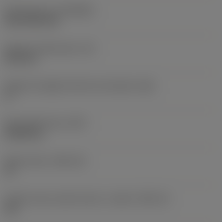
Rivestimento
(COATING)
CVD TiCN+TiN
Spessore dell'inserto
(S)
6,35 mm
Angolo di spoglia inferiore principale
(AN)
0 °
Peso dell'articolo
(WT)
0,0262 kg
Sede inserto
(SSC_M)
19
Codice misura sede inserto, in pollici
(SSC_N)
3/4