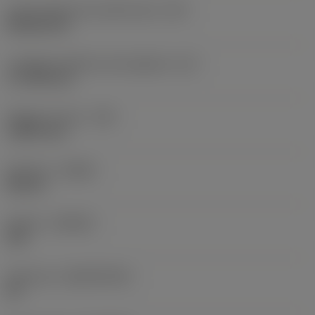
Codice della forma dell'inserto
(SC)
Rhombic 80
Lunghezza effettiva del tagliente
(LE)
17,7439 mm
Raggio di punta
(RE)
1,5875 mm
Versione
(HAND)
Neutral
Qualità
(GRADE)
235
Substrato
(SUBSTRATE)
HC