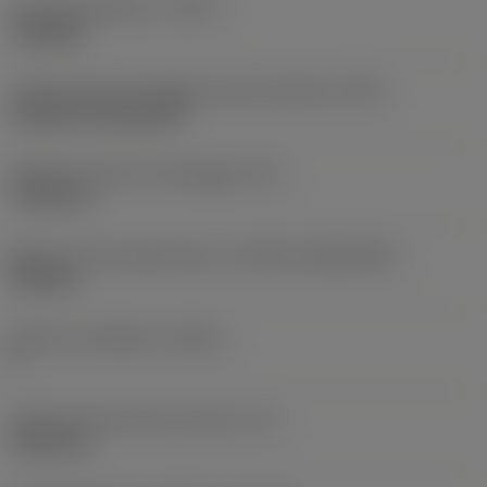
Tipo di operazione
(CTPT)
roughing
Codice tipo di montaggio inserto (metrico)
(IFS)
Cylindrical fixing hole
Diametro del foro di fissaggio
(D1)
7,925 mm
Misura e forma dell'inserto
(CUTINT_SIZESHAPE)
CN1906
Numero di taglienti
(CEDC)
2
Diametro del cerchio inscritto
(IC)
19,05 mm