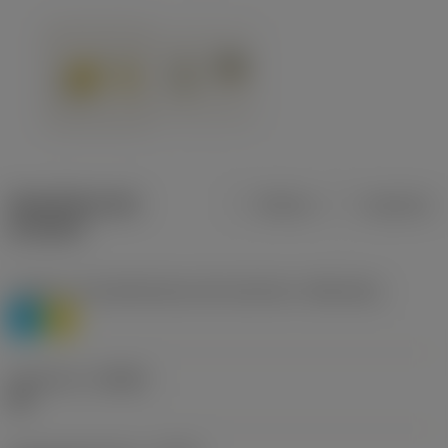
Specifiche dei
Metrica
Imperiale
prodotti
Livello 1 di classificazione del materiale
(TMC1ISO)
P
M
Geometria
(CBMD)
HR