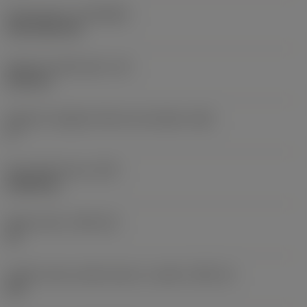
Rivestimento
(COATING)
CVD TiCN+TiN
Spessore dell'inserto
(S)
6,35 mm
Angolo di spoglia inferiore principale
(AN)
0 °
Peso dell'articolo
(WT)
0,0262 kg
Sede inserto
(SSC_M)
19
Codice misura sede inserto, in pollici
(SSC_N)
3/4