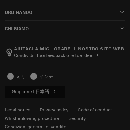
Customer service
Riciclaggio
keyboard_arrow_down
ORDINANDO
Distributors and specialists
Ricondizionamento
How to buy
Guides and tutorials
Tailor Made
keyboard_arrow_down
CHI SIAMO
Order
Calculators and apps
About Sandvik Coromant
Return
Catalogues and handbooks
Manufacturing wellness
Track your order
AIUTACI A MIGLIORARE IL NOSTRO SITO WEB
emoji_objects
chevron_right
Condividi i tuoi feedback o le tue idee
Career
Make a quotation
Sustainable business
Articoli
ミリ
インチ
For press
chevron_right
Giappone | 日本語
Legal notice
Privacy policy
Code of conduct
Whistleblowing procedure
Security
Condizioni generali di vendita