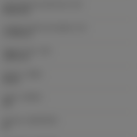
Codice della forma dell'inserto
(SC)
Rhombic 80
Lunghezza effettiva del tagliente
(LE)
17,7439 mm
Raggio di punta
(RE)
1,5875 mm
Versione
(HAND)
Neutral
Qualità
(GRADE)
235
Substrato
(SUBSTRATE)
HC