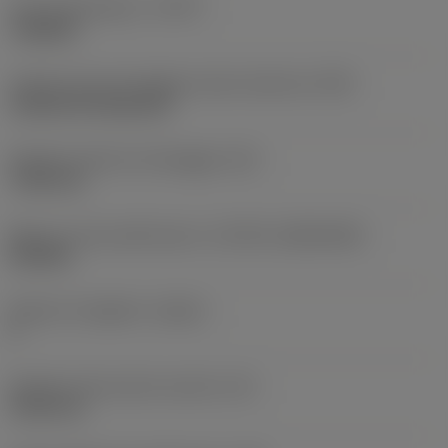
Tipo di operazione
(CTPT)
roughing
Codice tipo di montaggio inserto (metrico)
(IFS)
Cylindrical fixing hole
Diametro del foro di fissaggio
(D1)
7,925 mm
Misura e forma dell'inserto
(CUTINT_SIZESHAPE)
CN1906
Numero di taglienti
(CEDC)
2
Diametro del cerchio inscritto
(IC)
19,05 mm