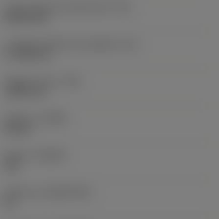
Codice della forma dell'inserto
(SC)
Rhombic 80
Lunghezza effettiva del tagliente
(LE)
17,7439 mm
Raggio di punta
(RE)
1,5875 mm
Versione
(HAND)
Neutral
Qualità
(GRADE)
235
Substrato
(SUBSTRATE)
HC