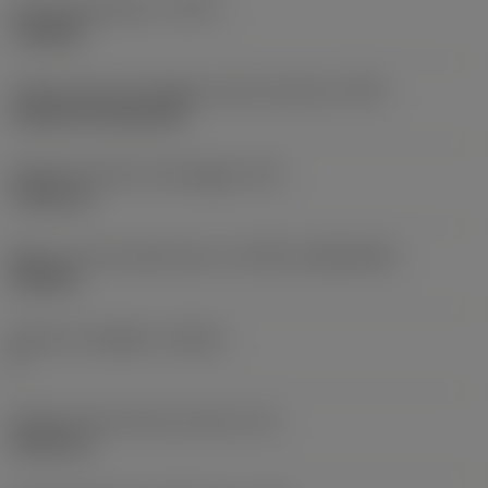
Tipo di operazione
(CTPT)
roughing
Codice tipo di montaggio inserto (metrico)
(IFS)
Cylindrical fixing hole
Diametro del foro di fissaggio
(D1)
7,925 mm
Misura e forma dell'inserto
(CUTINT_SIZESHAPE)
CN1906
Numero di taglienti
(CEDC)
2
Diametro del cerchio inscritto
(IC)
19,05 mm