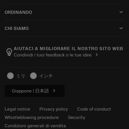
Customer service
Riciclaggio
keyboard_arrow_down
ORDINANDO
Distributors and specialists
Ricondizionamento
How to buy
Guides and tutorials
Tailor Made
keyboard_arrow_down
CHI SIAMO
Order
Calculators and apps
About Sandvik Coromant
Return
Catalogues and handbooks
Manufacturing wellness
Track your order
AIUTACI A MIGLIORARE IL NOSTRO SITO WEB
emoji_objects
chevron_right
Condividi i tuoi feedback o le tue idee
Career
Make a quotation
Sustainable business
Articoli
ミリ
インチ
For press
chevron_right
Giappone | 日本語
Legal notice
Privacy policy
Code of conduct
Whistleblowing procedure
Security
Condizioni generali di vendita