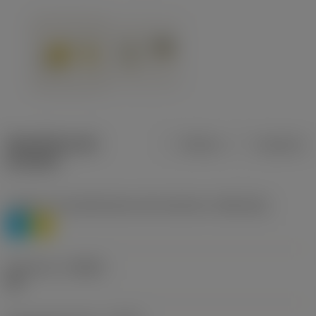
Specifiche dei
Metrica
Imperiale
prodotti
Livello 1 di classificazione del materiale
(TMC1ISO)
P
M
Geometria
(CBMD)
HR