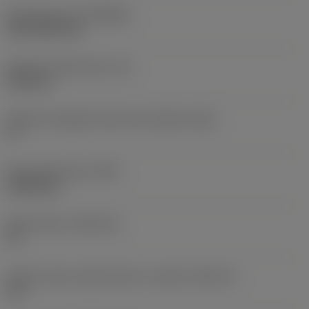
Rivestimento
(COATING)
CVD TiCN+TiN
Spessore dell'inserto
(S)
6,35 mm
Angolo di spoglia inferiore principale
(AN)
0 °
Peso dell'articolo
(WT)
0,0262 kg
Sede inserto
(SSC_M)
19
Codice misura sede inserto, in pollici
(SSC_N)
3/4