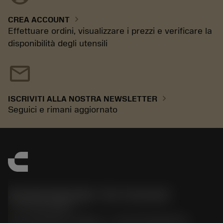
chevron_right
CREA ACCOUNT
Effettuare ordini, visualizzare i prezzi e verificare la
disponibilità degli utensili
mail
chevron_right
ISCRIVITI ALLA NOSTRA NEWSLETTER
Seguici e rimani aggiornato
Sandvik Italia SpA - Div. Coromant
phone
02 94752020
Via A. Raimondi, 13 Milano - P. IVA 00750020158