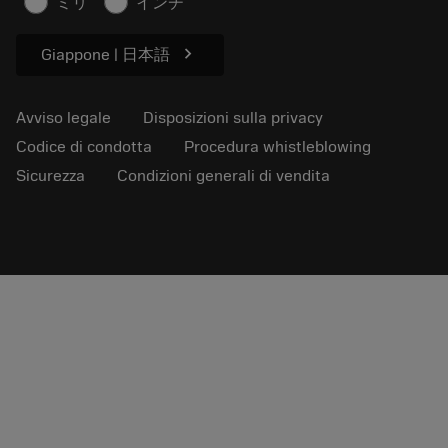
ミリ
インチ
Per pressa
chevron_right
Giappone | 日本語
Avviso legale
Disposizioni sulla privacy
Codice di condotta
Procedura whistleblowing
Sicurezza
Condizioni generali di vendita