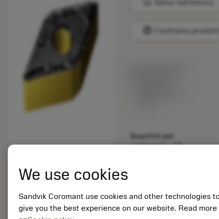
bookmark
Salva nell'elenco
balance
Confronta prodott
Prezzo di listino:
15.40 EUR
Disponibile a
stock
Quantità per
confezione: 10
ISO: DNMG 15 04 08-
MF S205
We use cookies
ID materiale: 5915109
Sandvik Coromant use cookies and other technologies t
EAN: 25915109
give you the best experience on our website. Read more
ANSI: TNMG 333-SM