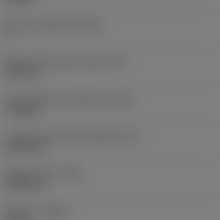
Numero di taglienti
(CEDC)
6
Diametro del cerchio inscritto
(IC)
9,525 mm
Codice della forma dell'inserto
(SC)
Triangular
Lunghezza effettiva del tagliente
(LE)
13,564 mm
Raggio di punta
(RE)
1,1906 mm
Versione
(HAND)