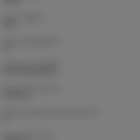
Neutral
Qualità
(GRADE)
S05F
Substrato
(SUBSTRATE)
HC
Rivestimento
(COATING)
CVD TiCrN+Al2O3+TiN
Spessore dell'inserto
(S)
4,7625 mm
Angolo di spoglia inferiore principale
(AN)
0 °
Peso dell'articolo
(WT)