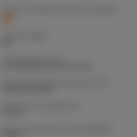
Livello 1 di classificazione del materiale
(TMC1ISO)
S
Geometria
(CBMD)
SM
Tipo di operazione
(CTPT)
pre-machining with demand on surface
Codice tipo di montaggio inserto (metrico)
(IFS)
Cylindrical fixing hole
Diametro del foro di fissaggio
(D1)
3,81 mm
Misura e forma dell'inserto
(CUTINT_SIZESHAPE)
TN1604