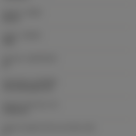
Versione
(HAND)
Neutral
Qualità
(GRADE)
4305
Substrato
(SUBSTRATE)
HC
Rivestimento
(COATING)
CVD TiCN+Al2O3+TiN
Spessore dell'inserto
(S)
4,7625 mm
Angolo di spoglia inferiore principale
(AN)
0 °