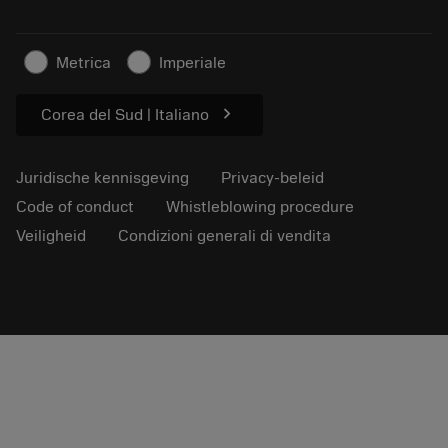
Persberichten
Contact
Veiligheidsinformatie
Metrica
Imperiale
Duurzaamheid
chevron_right
Corea del Sud | Italiano
Juridische kennisgeving
Privacy-beleid
Code of conduct
Whistleblowing procedure
Veiligheid
Condizioni generali di vendita