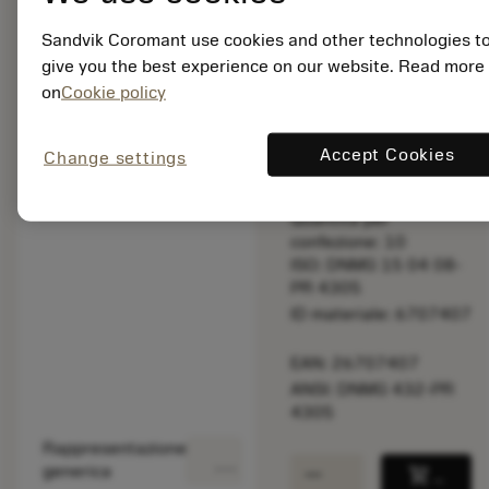
la velocità di
taglio.
Sandvik Coromant use cookies and other technologies t
give you the best experience on our website. Read more
on
Cookie policy
Prezzo di listino:
22.60 EUR
Non disponibile
Accept Cookies
Change settings
Quantità per
confezione: 10
ISO: DNMG 15 04 08-
PR 4305
ID materiale: 6707407
EAN: 26707407
ANSI: DNMG 432-PR
4305
Rappresentazione
deployed_code
Mostra modello 3D
remove
add
generica
shopping_cart
Aggiung