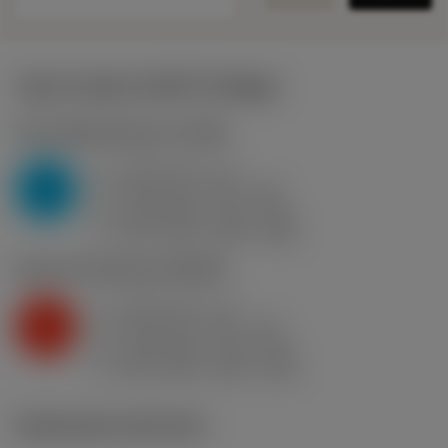
Valori iniziali
(KAPR
93 deg
)
P2.1.Z.AN
,
Durezza: 175 HB
a
4 mm (0.7 - 6)
p
P
f
0.35 mm/r (0.2 - 0.5)
n
h
0.35 mm/r (0.2 - 0.5)
ex
v
310 m/min (355 - 280)
c
K2.2.C.UT
,
Durezza: 245 HB
a
4 mm (0.7 - 6)
p
K
f
0.35 mm/r (0.2 - 0.5)
n
h
0.35 mm/r (0.2 - 0.5)
ex
v
265 m/min (295 - 235)
c
Illustrazioni tecniche