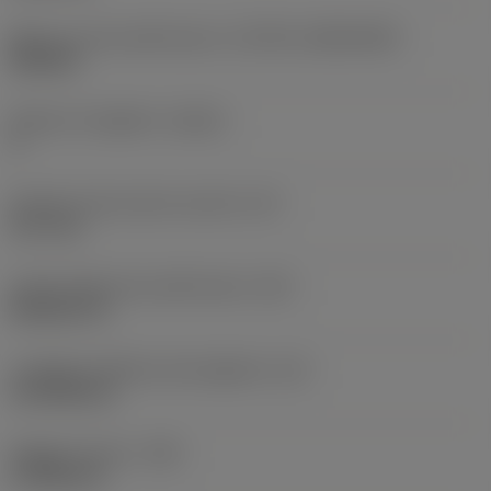
Misura e forma dell'inserto
(CUTINT_SIZESHAPE)
DN1504
Numero di taglienti
(CEDC)
4
Diametro del cerchio inscritto
(IC)
12,7 mm
Codice della forma dell'inserto
(SC)
Rhombic 55
Lunghezza effettiva del tagliente
(LE)
14,7038 mm
Raggio di punta
(RE)
0,7938 mm