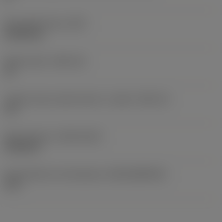
Peso dell'articolo
(WT)
0,0102 kg
Sede inserto
(SSC_M)
15
Codice misura sede inserto, in pollici
(SSC_N)
1/2
Data di lancio
(ValFrom20)
21/02/15
ID pacchetto di introduzione
(RELEASEPACK)
15.1