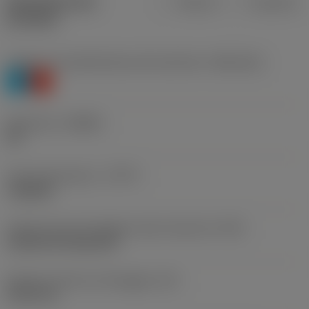
Specifiche dei
Metrica
Imperiale
prodotti
Livello 1 di classificazione del materiale
(TMC1ISO)
P
K
Geometria
(CBMD)
PR
Tipo di operazione
(CTPT)
roughing
Codice tipo di montaggio inserto (metrico)
(IFS)
Cylindrical fixing hole
Diametro del foro di fissaggio
(D1)
5,156 mm