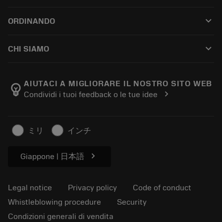
Customer service
Riciclaggio
keyboard_arrow_down
ORDINANDO
Distributors and specialists
Ricondizionamento
How to buy
Guides and tutorials
Tailor Made
keyboard_arrow_down
CHI SIAMO
Order
Calculators and apps
About Sandvik Coromant
Return
Catalogues and handbooks
Manufacturing wellness
Track your order
AIUTACI A MIGLIORARE IL NOSTRO SITO WEB
emoji_objects
chevron_right
Condividi i tuoi feedback o le tue idee
Career
Make a quotation
Sustainable business
Articoli
ミリ
インチ
For press
chevron_right
Giappone | 日本語
Legal notice
Privacy policy
Code of conduct
Whistleblowing procedure
Security
Condizioni generali di vendita