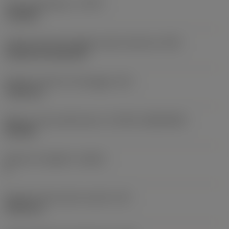
Tipo di operazione
(CTPT)
roughing
Codice tipo di montaggio inserto (metrico)
(IFS)
Cylindrical fixing hole
Diametro del foro di fissaggio
(D1)
7,925 mm
Misura e forma dell'inserto
(CUTINT_SIZESHAPE)
CN1906
Numero di taglienti
(CEDC)
2
Diametro del cerchio inscritto
(IC)
19,05 mm