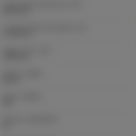
Codice della forma dell'inserto
(SC)
Rhombic 80
Lunghezza effettiva del tagliente
(LE)
17,7439 mm
Raggio di punta
(RE)
1,5875 mm
Versione
(HAND)
Neutral
Qualità
(GRADE)
235
Substrato
(SUBSTRATE)
HC