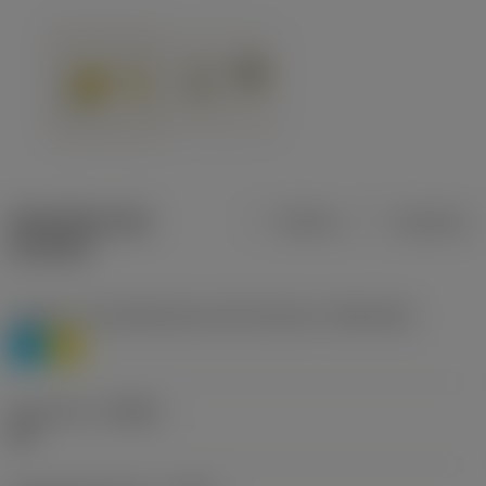
Specifiche dei
Metrica
Imperiale
prodotti
Livello 1 di classificazione del materiale
(TMC1ISO)
P
M
Geometria
(CBMD)
HR