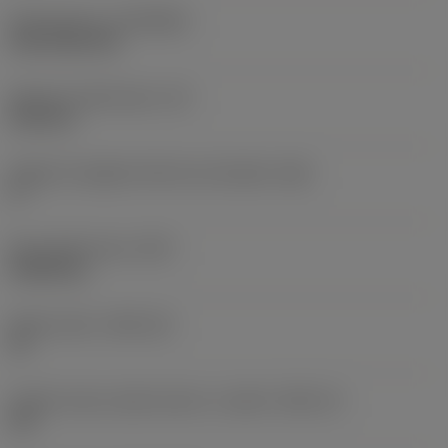
Rivestimento
(COATING)
CVD TiCN+TiN
Spessore dell'inserto
(S)
6,35 mm
Angolo di spoglia inferiore principale
(AN)
0 °
Peso dell'articolo
(WT)
0,0262 kg
Sede inserto
(SSC_M)
19
Codice misura sede inserto, in pollici
(SSC_N)
3/4