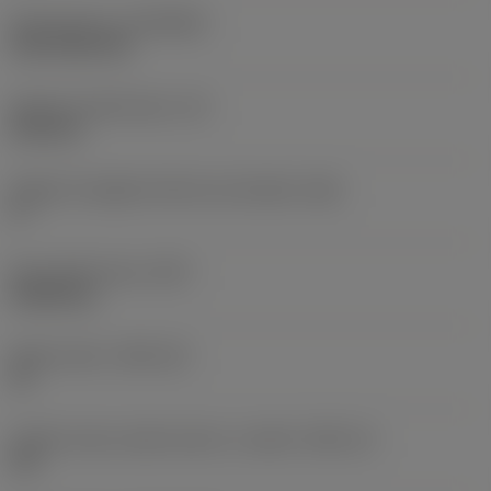
Rivestimento
(COATING)
CVD TiCN+TiN
Spessore dell'inserto
(S)
6,35 mm
Angolo di spoglia inferiore principale
(AN)
0 °
Peso dell'articolo
(WT)
0,0262 kg
Sede inserto
(SSC_M)
19
Codice misura sede inserto, in pollici
(SSC_N)
3/4