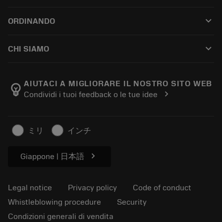
Customer service
Riciclaggio
keyboard_arrow_down
ORDINANDO
Distributors and specialists
Ricondizionamento
How to buy
Guides and tutorials
Tailor Made
keyboard_arrow_down
CHI SIAMO
Order
Calculators and apps
About Sandvik Coromant
Return
Catalogues and handbooks
Manufacturing wellness
Track your order
AIUTACI A MIGLIORARE IL NOSTRO SITO WEB
emoji_objects
chevron_right
Condividi i tuoi feedback o le tue idee
Career
Make a quotation
Sustainable business
Articoli
ミリ
インチ
For press
chevron_right
Giappone | 日本語
Legal notice
Privacy policy
Code of conduct
Whistleblowing procedure
Security
Condizioni generali di vendita