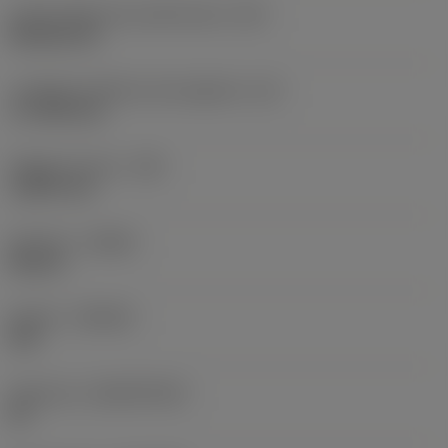
Codice della forma dell'inserto
(SC)
Rhombic 80
Lunghezza effettiva del tagliente
(LE)
17,7439 mm
Raggio di punta
(RE)
1,5875 mm
Versione
(HAND)
Neutral
Qualità
(GRADE)
235
Substrato
(SUBSTRATE)
HC