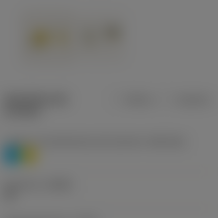
Specifiche dei
Metrica
Imperiale
prodotti
Livello 1 di classificazione del materiale
(TMC1ISO)
P
M
Geometria
(CBMD)
HR