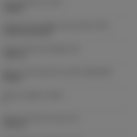
Tipo di operazione
(CTPT)
roughing
Codice tipo di montaggio inserto (metrico)
(IFS)
Cylindrical fixing hole
Diametro del foro di fissaggio
(D1)
7,925 mm
Misura e forma dell'inserto
(CUTINT_SIZESHAPE)
CN1906
Numero di taglienti
(CEDC)
2
Diametro del cerchio inscritto
(IC)
19,05 mm